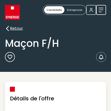
Candidats
Entreprises
Ouvri
Retour
Retour
Maçon F/H
Ajouter aux Favoris
Créer
Détails de l'offre