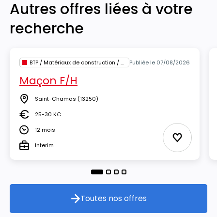
Autres offres liées à votre
recherche
BTP / Matériaux de construction / Architecture
Publiée le 07/08/2026
Maçon F/H
Saint-Chamas
(13250)
Lieu
25-30 K€
Salaire
12 mois
Durée
Ajouter au
Interim
Type
Toutes nos offres
Toutes nos offres