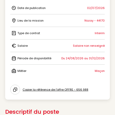
Date de publication
02/07/2026
Icon Date de publication
Lieu de la mission
Nozay - 44170
Icon Lieu de la mission
Type de contrat
Interim
Icon Type de contrat
Salaire
Salaire non renseigné
Icon Salaire
Période de disponibilité
Du 24/08/2026 au 31/12/2026
Icon Période de disponibilité
Métier
Maçon
Icon Métier
Copier la référence de l'offre OFFRE - 656 988
Icon copy to clipboard
Descriptif du poste