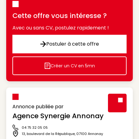
Cette offre vous intéresse ?
Avec ou sans CV, postulez rapidement !
Postuler à cette offre
Postuler à cette offre
Créer un CV en 5mn
Icon decorative
Annonce publiée par
Agence Synergie Annonay
Visuel génér
04 75 32 05 05
Icône téléphone
13, boulevard de la République
,
07100
Annonay
Icône adresse