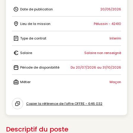
Date de publication
20/05/2026
Icon Date de publication
Lieu de la mission
Pélussin - 42410
Icon Lieu de la mission
Type de contrat
Interim
Icon Type de contrat
Salaire
Salaire non renseigné
Icon Salaire
Période de disponibilité
Du 20/07/2026 au 31/10/2026
Icon Période de disponibilité
Métier
Maçon
Icon Métier
Copier la référence de l'offre OFFRE - 646 032
Icon copy to clipboard
Descriptif du poste