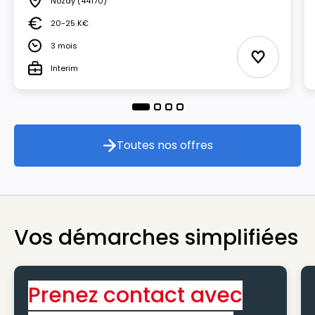
Nozay
(44170)
Lieu
20-25 K€
Salaire
3 mois
Durée
Ajouter au
Interim
Type
Toutes nos offres
Toutes nos offres
Vos démarches simplifiées
Prenez contact avec