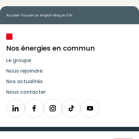
Accueil
-
Trouver un emploi
-
Maçon F/H
Nos énergies en commun
Le groupe
Nous rejoindre
Nos actualités
Nous contacter
Linkedin
Synergie
Instagram
TikTok
Youtube
Trouver un emploi