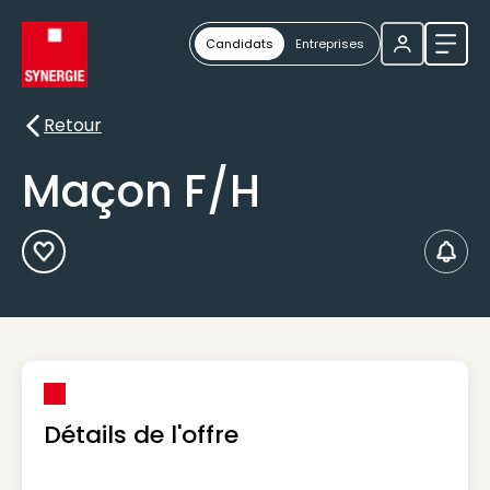
Candidats
Entreprises
Ouvri
Retour
Retour
Maçon F/H
Ajouter aux Favoris
Créer
Détails de l'offre