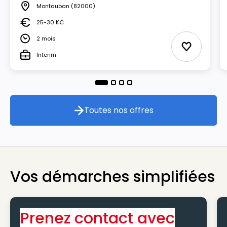
Montauban
(82000)
Lieu
25-30 K€
Salaire
2 mois
Durée
Ajouter au
Interim
Type
Toutes nos offres
Toutes nos offres
Vos démarches simplifiées
Prenez contact avec