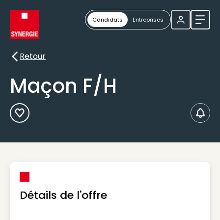
Candidats
Entreprises
Ouvri
Retour
Retour
Maçon F/H
Ajouter aux Favoris
Créer
Détails de l'offre