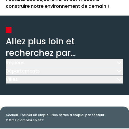
construire notre environnement de demain !
Allez plus loin et
recherchez par...
Régions
Icône d'illustration
Départements
Icône d'illustration
Villes
Icône d'illustration
Accueil
-
Trouver un emploi
-
Nos offres d'emploi par secteur
-
Offres d'emploi en BTP