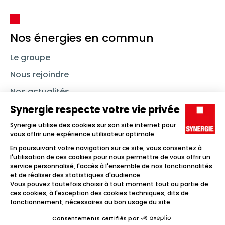
Nos énergies en commun
Le groupe
Nous rejoindre
Nos actualités
Nous contacter
Linkedin
Synergie
Instagram
TikTok
Youtube
Trouver un emploi
Icône d'illustration
Candidats
Icône d'illustration
Entreprises
Icône d'illustration