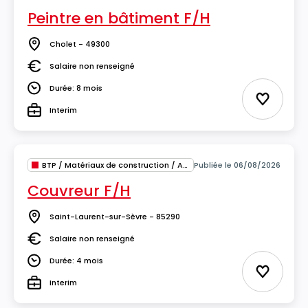
Peintre en bâtiment F/H
Cholet - 49300
Lieu
Salaire non renseigné
Salaire
Durée: 8 mois
Durée
Ajouter 
Interim
Type
BTP / Matériaux de construction / Architecture
Publiée le 06/08/2026
Couvreur F/H
Saint-Laurent-sur-Sèvre - 85290
Lieu
Salaire non renseigné
Salaire
Durée: 4 mois
Durée
Ajouter 
Interim
Type