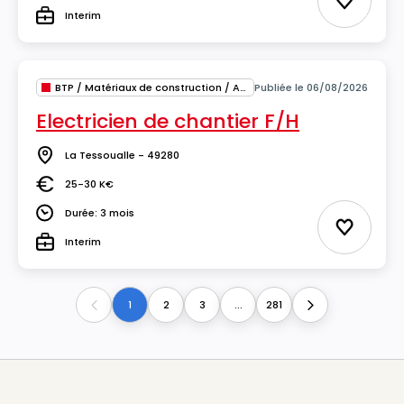
Ajouter 
Interim
Type
BTP / Matériaux de construction / Architecture
Publiée le 06/08/2026
Electricien de chantier F/H
La Tessoualle - 49280
Lieu
25-30 K€
Salaire
Durée: 3 mois
Durée
Ajouter 
Interim
Type
1
2
3
...
281
Previous
Next