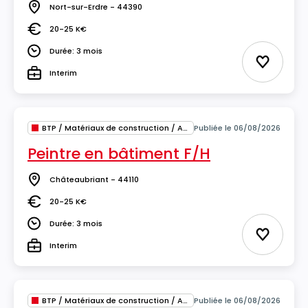
Nort-sur-Erdre - 44390
Lieu
20-25 K€
Salaire
Durée: 3 mois
Durée
Ajouter 
Interim
Type
BTP / Matériaux de construction / Architecture
Publiée le 06/08/2026
Peintre en bâtiment F/H
Châteaubriant - 44110
Lieu
20-25 K€
Salaire
Durée: 3 mois
Durée
Ajouter 
Interim
Type
BTP / Matériaux de construction / Architecture
Publiée le 06/08/2026