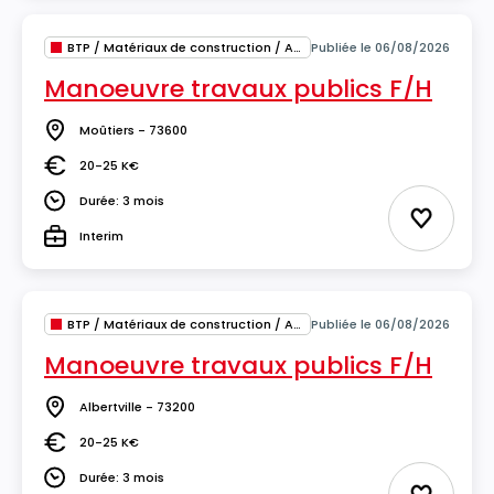
BTP / Matériaux de construction / Architecture
Publiée le 06/08/2026
Manoeuvre travaux publics F/H
Moûtiers - 73600
Lieu
20-25 K€
Salaire
Durée: 3 mois
Durée
Ajouter 
Interim
Type
BTP / Matériaux de construction / Architecture
Publiée le 06/08/2026
Manoeuvre travaux publics F/H
Albertville - 73200
Lieu
20-25 K€
Salaire
Durée: 3 mois
Durée