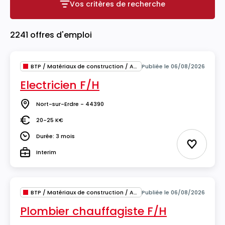
Vos critères de recherche
Vos critères de recherche
2241 offres d'emploi
BTP / Matériaux de construction / Architecture
Publiée le 06/08/2026
Electricien F/H
Nort-sur-Erdre - 44390
Lieu
20-25 K€
Salaire
Durée: 3 mois
Durée
Ajouter 
Interim
Type
BTP / Matériaux de construction / Architecture
Publiée le 06/08/2026
Plombier chauffagiste F/H