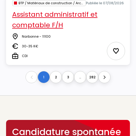
BTP / Matériaux de construction / Architecture
Publiée le 07/08/2026
Assistant administratif et
comptable F/H
Narbonne - 11100
Lieu
30-35 K€
Salaire
Ajouter 
CDI
Type
1
2
3
...
282
Previous
Next
Candidature spontanée