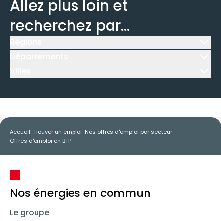
Allez plus loin et
recherchez par...
Régions
Icône d'illustration
Départements
Icône d'illustration
Villes
Icône d'illustration
Accueil
-
Trouver un emploi
-
Nos offres d'emploi par secteur
-
Offres d'emploi en BTP
Nos énergies en commun
Le groupe