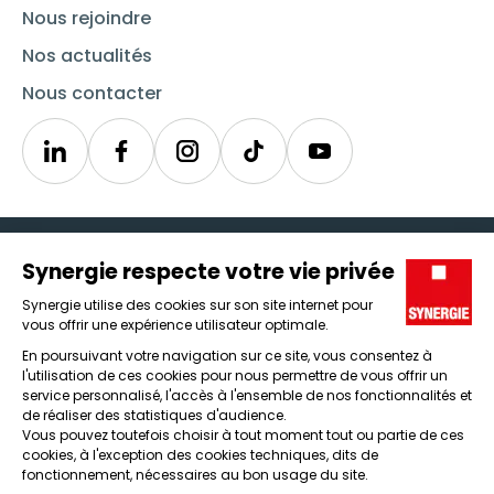
Nous rejoindre
Nos actualités
Nous contacter
Linkedin
Synergie
Instagram
TikTok
Youtube
Trouver un emploi
Icône d'illustration
Candidats
Icône d'illustration
Entreprises
Icône d'illustration
Nos agences
Icône d'illustration
Conditions générales d'utilisation et mentions légales
Protection des données
Lanceur d'alertes