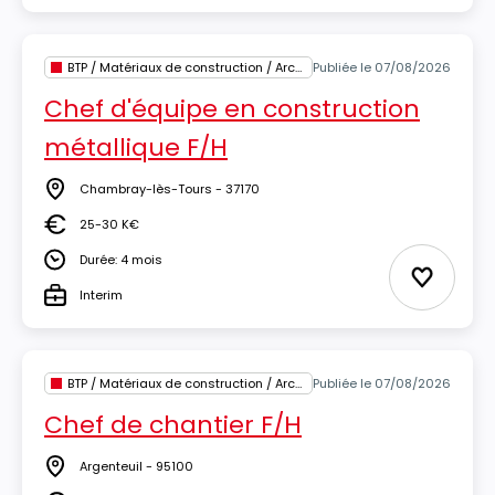
BTP / Matériaux de construction / Architecture
Publiée le 07/08/2026
Chef d'équipe en construction
métallique F/H
Chambray-lès-Tours - 37170
Lieu
25-30 K€
Salaire
Durée: 4 mois
Durée
Ajouter 
Interim
Type
BTP / Matériaux de construction / Architecture
Publiée le 07/08/2026
Chef de chantier F/H
Argenteuil - 95100
Lieu