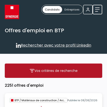
Candidats
Entreprises
Ouvri
Offres d'emploi en BTP
Rechercher avec votre profil Linkedin
Rechercher avec votre profil
Vos critères de recherche
Vos critères de recherche
2251 offres d'emploi
BTP / Matériaux de construction / Architecture
Publiée le 08/08/2026