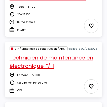
Tours - 37100
Lieu
20-25 K€
Salaire
Durée: 2 mois
Durée
Ajouter 
Interim
Type
BTP / Matériaux de construction / Architecture
Publiée le 07/08/2026
Technicien de maintenance en
électronique F/H
Le Mans - 72000
Lieu
Salaire non renseigné
Salaire
Ajouter 
CDI
Type