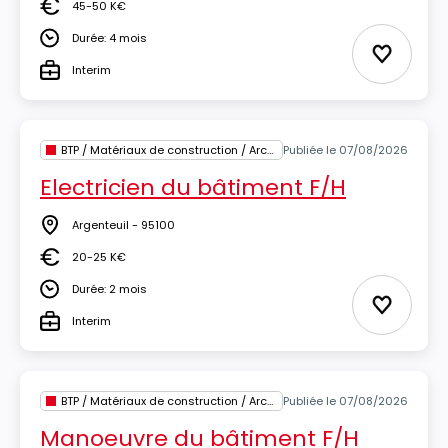
45-50 K€
Salaire
Durée: 4 mois
Durée
Ajouter 
Interim
Type
BTP / Matériaux de construction / Architecture
Publiée le 07/08/2026
Electricien du bâtiment F/H
Argenteuil - 95100
Lieu
20-25 K€
Salaire
Durée: 2 mois
Durée
Ajouter 
Interim
Type
BTP / Matériaux de construction / Architecture
Publiée le 07/08/2026
Manoeuvre du bâtiment F/H