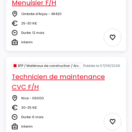
Menuisier F/H
Ombrée d'Anjou - 49420
Lieu
25-30 K€
Salaire
Durée: 12 mois
Durée
Ajouter 
Interim
Type
BTP / Matériaux de construction / Architecture
Publiée le 07/08/2026
Technicien de maintenance
CVC F/H
Nice - 06000
Lieu
30-35 K€
Salaire
Durée: 6 mois
Durée
Ajouter 
Interim
Type