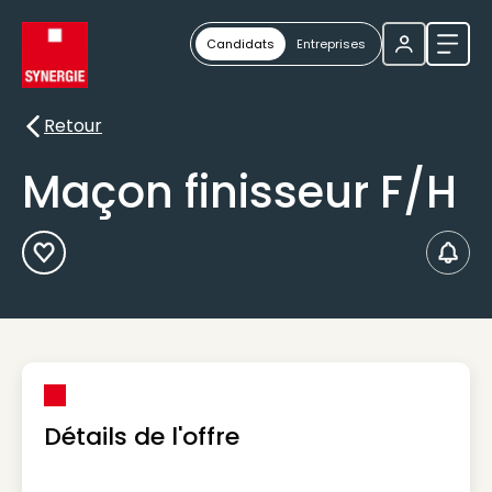
Candidats
Entreprises
Ouvri
Retour
Retour
Maçon finisseur F/H
Ajouter aux Favoris
Créer
Détails de l'offre