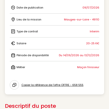
Date de publication
09/07/2026
Icon Date de publication
Lieu de la mission
Mauges-sur-Loire - 49110
Icon Lieu de la mission
Type de contrat
Interim
Icon Type de contrat
Salaire
20-25 K€
Icon Salaire
Période de disponibilité
Du 14/09/2026 au 13/12/2026
Icon Période de disponibilité
Métier
Maçon finisseur
Icon Métier
Copier la référence de l'offre OFFRE - 658 555
Icon copy to clipboard
Descriptif du poste