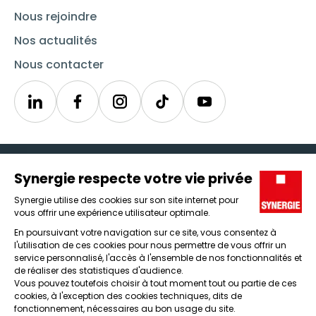
Nous rejoindre
Nos actualités
Nous contacter
Linkedin
Synergie
Instagram
TikTok
Youtube
Trouver un emploi
Icône d'illustration
Candidats
Icône d'illustration
Entreprises
Icône d'illustration
Nos agences
Icône d'illustration
Conditions générales d'utilisation et mentions légales
Protection des données
Lanceur d'alertes