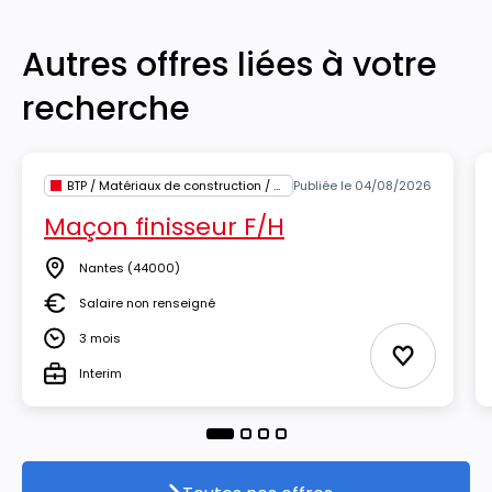
Autres offres liées à votre
recherche
BTP / Matériaux de construction / Architecture
Publiée le 04/08/2026
Maçon finisseur F/H
Nantes
(44000)
Lieu
Salaire non renseigné
Salaire
3 mois
Durée
Ajouter au
Interim
Type