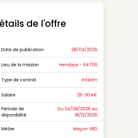
étails de l'offre
Date de publication
28/04/2026
n Date de publication
Lieu de la mission
Hendaye - 64700
n Lieu de la mission
Type de contrat
Interim
on Type de contrat
Salaire
25-30 K€
n Salaire
Période de
Du 24/08/2026 au
disponibilité
18/12/2026
n Période de disponibilité
Métier
Maçon VRD
n Métier