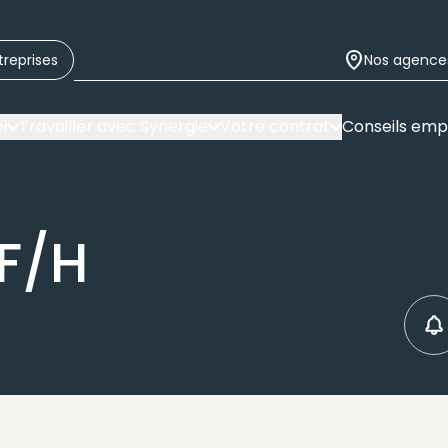
treprises
Nos agence
i
Travailler avec Synergie
Votre contrat
Conseils emp
F/H
C