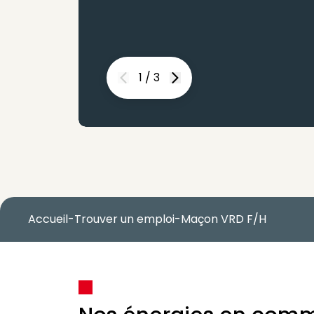
1
/
3
Previous
Next
Accueil
-
Trouver un emploi
-
Maçon VRD F/H