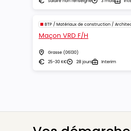
Salaire non renseigné
3 mois
Int
Salaire
Durée
Type
BTP / Matériaux de construction / Archite
Maçon VRD F/H
Grasse
(06130)
Lieu
25-30 K€
28 jours
Interim
Salaire
Durée
Type