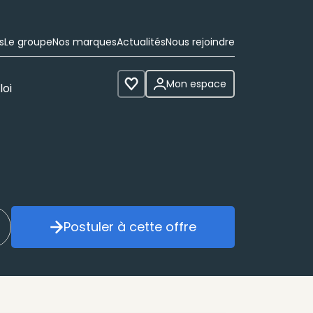
s
Le groupe
Nos marques
Actualités
Nous rejoindre
Mon espace
loi
Voir les favoris
Postuler à cette offre
réer mon alerte
Postuler à cette offre