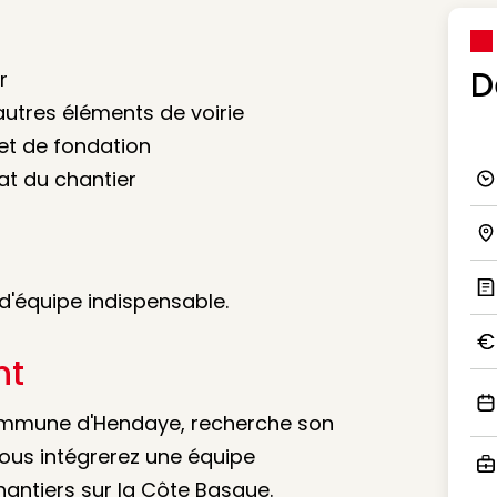
D
r
autres éléments de voirie
et de fondation
tat du chantier
Ico
Ico
 d'équipe indispensable.
Ic
nt
Ico
 commune d'Hendaye, recherche son
Ico
ous intégrerez une équipe
hantiers sur la Côte Basque.
Ico