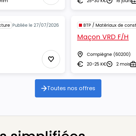
erim
25-30 K€
16 jours
Salaire
Durée
T
cture
Publiée le 27/07/2026
BTP / Matériaux de const
Maçon VRD F/H
Compiègne
(60200)
Lieu
Ajouter aux Favoris
20-25 K€
2 mois
Salaire
Durée
Ty
Toutes nos offres
Toutes nos offres