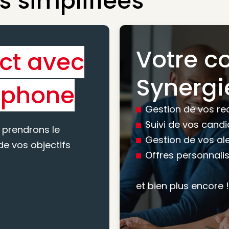
 simplifiées
Votre c
ct avec
Bénéfic
Synergi
éphone
experti
Gestion de vos re
conseil
Suivi de vos cand
 prendrons le
Gestion de vos al
e vos objectifs
Offres personnali
Nous vous accomp
votre recherche, en
et bien plus encore !
mesure pour maxim
atteindre vos objec