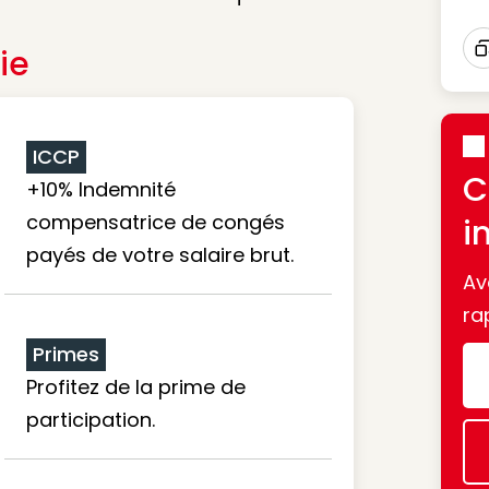
ie
I
ICCP
C
+10% Indemnité
compensatrice de congés
i
payés de votre salaire brut.
Av
ra
Primes
Profitez de la prime de
participation.