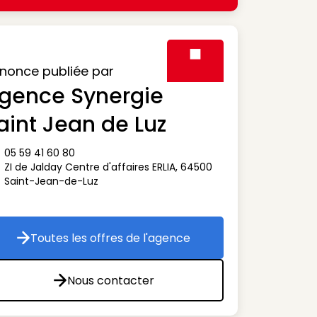
nonce publiée par
gence Synergie
Visuel générique des agen
aint Jean de Luz
05 59 41 60 80
ône téléphone
ZI de Jalday Centre d'affaires ERLIA
,
64500
ône adresse
Saint-Jean-de-Luz
Toutes les offres de l'agence
Toutes les offres de l'agence
Nous contacter
Nous contacter