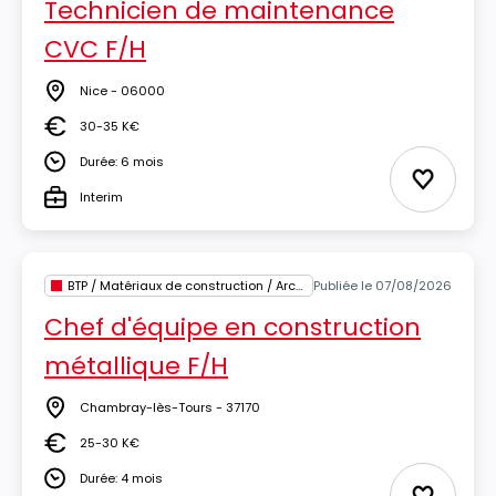
Technicien de maintenance
CVC F/H
Nice - 06000
Lieu
30-35 K€
Salaire
Durée: 6 mois
Durée
Ajouter 
Interim
Type
BTP / Matériaux de construction / Architecture
Publiée le 07/08/2026
Chef d'équipe en construction
métallique F/H
Chambray-lès-Tours - 37170
Lieu
25-30 K€
Salaire
Durée: 4 mois
Durée