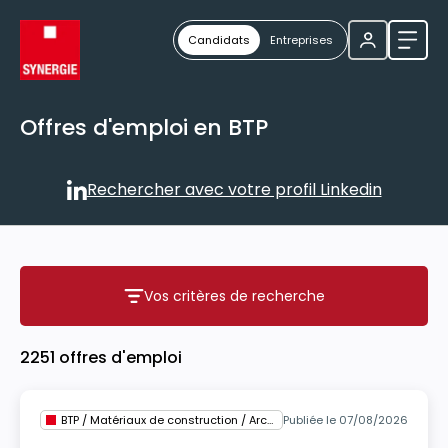
Candidats
Entreprises
Ouvri
Offres d'emploi en BTP
Rechercher avec votre profil Linkedin
Rechercher avec votre profil
Vos critères de recherche
Vos critères de recherche
2251 offres d'emploi
BTP / Matériaux de construction / Architecture
Publiée le 07/08/2026