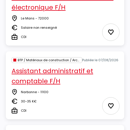
électronique F/H
Le Mans - 72000
Lieu
Salaire non renseigné
Salaire
Ajouter 
CDI
Type
BTP / Matériaux de construction / Architecture
Publiée le 07/08/2026
Assistant administratif et
comptable F/H
Narbonne - 11100
Lieu
30-35 K€
Salaire
Ajouter 
CDI
Type