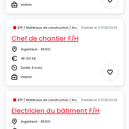
Ajouter 
Interim
Type
BTP / Matériaux de construction / Architecture
Publiée le 07/08/2026
Chef de chantier F/H
Argenteuil - 95100
Lieu
45-50 K€
Salaire
Durée: 4 mois
Durée
Ajouter 
Interim
Type
BTP / Matériaux de construction / Architecture
Publiée le 07/08/2026
Electricien du bâtiment F/H
Argenteuil - 95100
Lieu