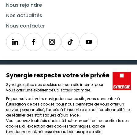
Nous rejoindre
Nos actualités
Nous contacter
Linkedin
Synergie
Instagram
TikTok
Youtube
Trouver un emploi
Icône d'illustration
Candidats
Icône d'illustration
Entreprises
Icône d'illustration
Nos agences
Icône d'illustration
Conditions générales d'utilisation et mentions légales
Protection des données
Lanceur d'alertes