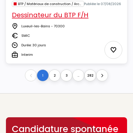
BTP / Matériaux de construction / Architecture
Publiée le 07/08/2026
Dessinateur du BTP F/H
Luxeuil-les-Bains - 70300
Lieu
SMIC
Salaire
Durée: 30 jours
Durée
Ajouter 
Interim
Type
1
2
3
...
282
Previous
Next
Candidature spontanée