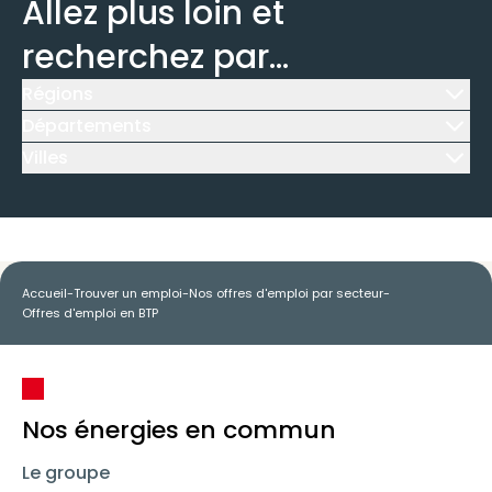
Allez plus loin et
recherchez par...
Régions
Icône d'illustration
Départements
Icône d'illustration
Villes
Icône d'illustration
Accueil
-
Trouver un emploi
-
Nos offres d'emploi par secteur
-
Offres d'emploi en BTP
Nos énergies en commun
Le groupe