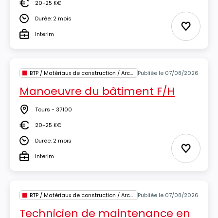
20-25 K€
Salaire
Durée: 2 mois
Durée
Ajouter 
Interim
Type
BTP / Matériaux de construction / Architecture
Publiée le 07/08/2026
Manoeuvre du bâtiment F/H
Tours - 37100
Lieu
20-25 K€
Salaire
Durée: 2 mois
Durée
Ajouter 
Interim
Type
BTP / Matériaux de construction / Architecture
Publiée le 07/08/2026
Technicien de maintenance en