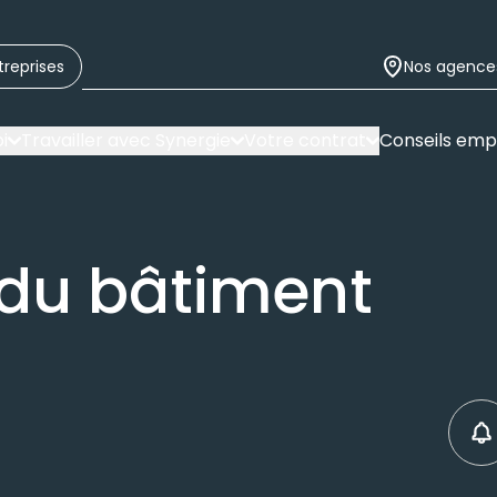
treprises
Nos agence
i
Travailler avec Synergie
Votre contrat
Conseils emp
du bâtiment
C