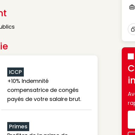
nt
Ico
ublics
I
ie
C
ICCP
i
+10% Indemnité
compensatrice de congés
Av
payés de votre salaire brut.
ra
Primes