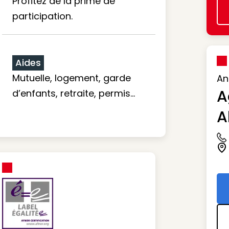
Profitez de la prime de
participation.
Aides
Mutuelle, logement, garde
An
A
d’enfants, retraite, permis…
A
Ic
Ic