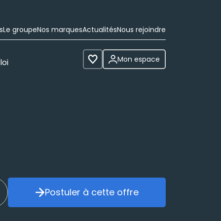
s
Le groupe
Nos marques
Actualités
Nous rejoindre
Mon espace
loi
Voir les favoris
Postuler à cette offre
réer mon alerte
Postuler à cette offre