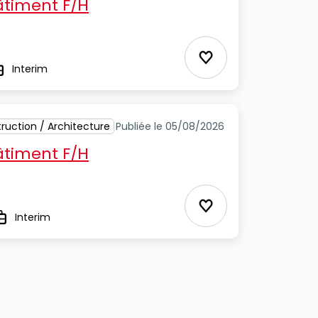
timent F/H
Ajouter aux Favor
Interim
ype
ruction / Architecture
Publiée le 05/08/2026
timent F/H
Ajouter aux Favor
Interim
ype