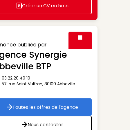
Créer un CV en 5mn
Icon decorative
nonce publiée par
gence Synergie
Visuel générique des agen
bbeville BTP
03 22 20 40 10
ône téléphone
57, rue Saint Vulfran
,
80100
Abbeville
ône adresse
Toutes les offres de l'agence
Toutes les offres de l'agence
Nous contacter
Nous contacter