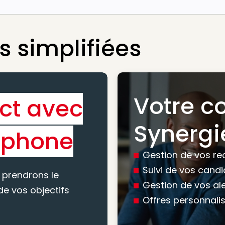
 simplifiées
Votre c
ct avec
Bénéfic
Synergi
éphone
experti
Gestion de vos re
conseil
Suivi de vos cand
 prendrons le
Gestion de vos al
e vos objectifs
Offres personnali
Nous vous accomp
votre recherche, en