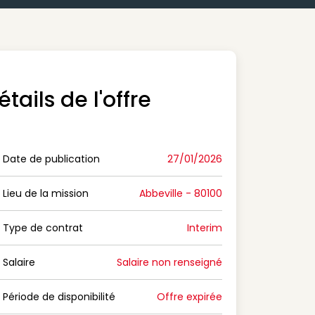
étails de l'offre
Date de publication
27/01/2026
n Date de publication
Lieu de la mission
Abbeville - 80100
n Lieu de la mission
Type de contrat
Interim
on Type de contrat
Salaire
Salaire non renseigné
n Salaire
Période de disponibilité
Offre expirée
n Période de disponibilité