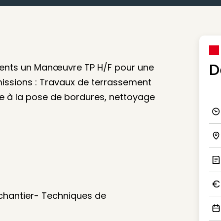
D
lients un Manœuvre TP H/F pour une
missions : Travaux de terrassement
de à la pose de bordures, nettoyage
Ico
Ico
Ic
 chantier- Techniques de
Ico
Ico