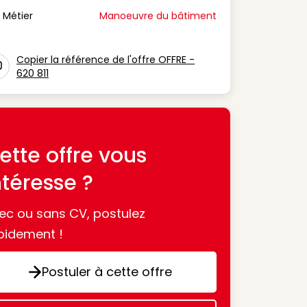
Métier
Manoeuvre du bâtiment
n Métier
Copier la référence de l'offre OFFRE -
620 811
con copy to clipboard
ette offre vous
ntéresse ?
ec ou sans CV, postulez
pidement !
Postuler à cette offre
Postuler à cette offre