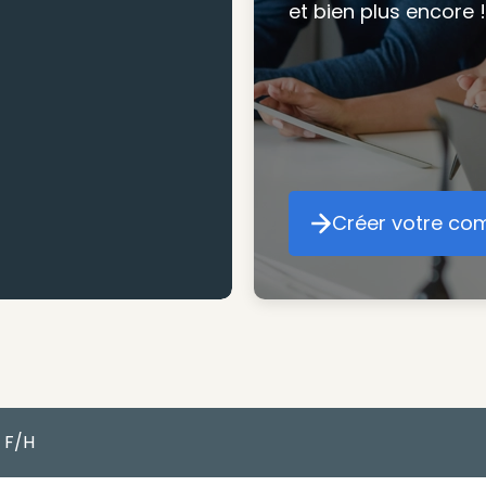
et bien plus encore !
mesure pour maxim
atteindre vos objec
Créer votre co
Cr
 F/H