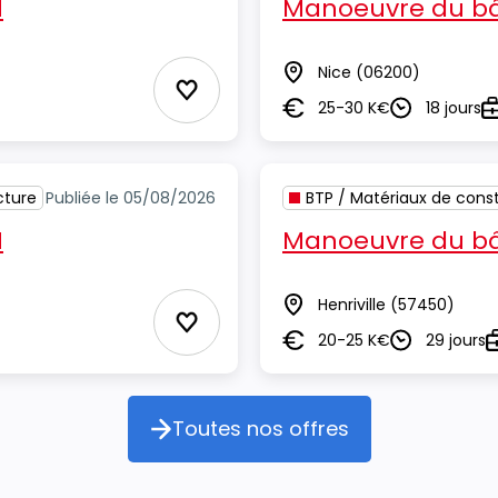
H
Manoeuvre du bâ
Nice
(06200)
Lieu
Ajouter aux Favoris
25-30 K€
18 jours
Salaire
Durée
T
cture
Publiée le 05/08/2026
BTP / Matériaux de const
H
Manoeuvre du bâ
Henriville
(57450)
Lieu
Ajouter aux Favoris
20-25 K€
29 jours
Salaire
Durée
T
Toutes nos offres
Toutes nos offres