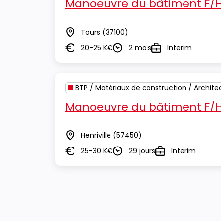
Manoeuvre du bâtiment F/
Tours
(37100)
Lieu
20-25 K€
2 mois
Interim
Salaire
Durée
Type
BTP / Matériaux de construction / Archite
Manoeuvre du bâtiment F/
Henriville
(57450)
Lieu
25-30 K€
29 jours
Interim
Salaire
Durée
Type