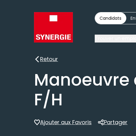
Candidats
En
Trouver un emplo
Retour
Retour
Manoeuvre 
F/H
Ajouter aux Favoris
Partager
Partager