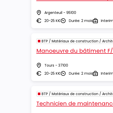
Argenteuil - 95100
Lieu
20-25 K€
Durée: 2 mois
Interi
Salaire
Durée
Type
BTP / Matériaux de construction / Archi
Manoeuvre du bâtiment F
Tours - 37100
Lieu
20-25 K€
Durée: 2 mois
Interi
Salaire
Durée
Type
BTP / Matériaux de construction / Archi
Technicien de maintenance