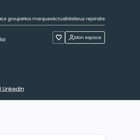
s
Le groupe
Nos marques
Actualités
Nous rejoindre
Mon espace
loi
Voir les favoris
 Linkedin
avec votre profil Linkedin