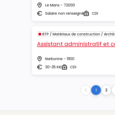
Le Mans - 72000
Lieu
Salaire non renseigné
CDI
Salaire
Type
BTP / Matériaux de construction / Archi
Assistant administratif et
Narbonne - 11100
Lieu
30-35 K€
CDI
Salaire
Type
1
2
Previous