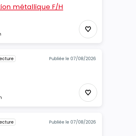
ion métallique F/H
cture
Ajouter aux favori
m
tecture
Publiée le 07/08/2026
Ajouter aux favori
m
tecture
Publiée le 07/08/2026
H