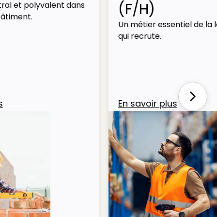
(F/H)
ral et polyvalent dans
bâtiment.
Un métier essentiel de la l
qui recrute.
Next
s
En savoir plus