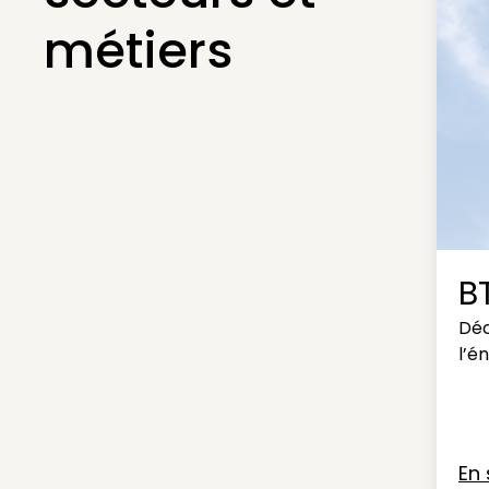
métiers
B
Déc
l’é
En 