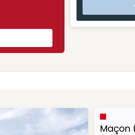
s
Maçon 