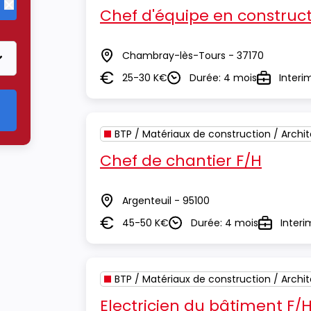
Chef d'équipe en construct
Supprimer le critère BTP / Matériaux de construction / Archite
Chambray-lès-Tours - 37170
Lieu
25-30 K€
Durée: 4 mois
Interi
Salaire
Durée
Type
BTP / Matériaux de construction / Archi
Chef de chantier F/H
Argenteuil - 95100
Lieu
45-50 K€
Durée: 4 mois
Interi
Salaire
Durée
Type
BTP / Matériaux de construction / Archi
Electricien du bâtiment F/