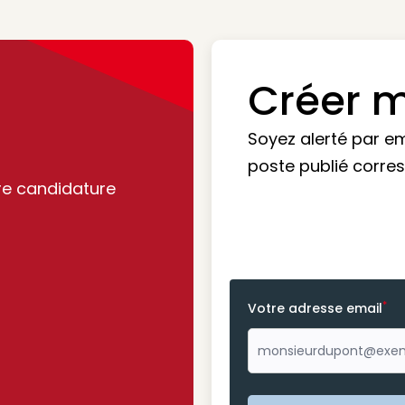
Créer m
Soyez alerté par e
poste publié corre
re candidature
*
Votre adresse email