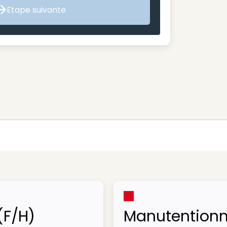
Etape suivante
Etape suivante
(F/H)
Manutentionn