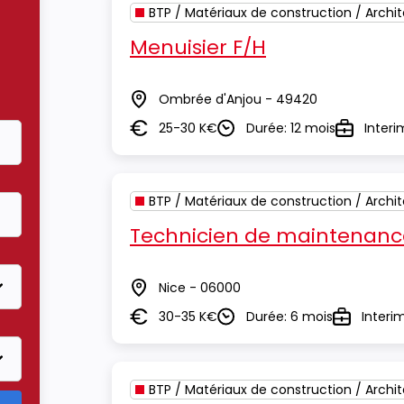
BTP / Matériaux de construction / Archi
Menuisier F/H
Ombrée d'Anjou - 49420
Lieu
25-30 K€
Durée: 12 mois
Interi
Salaire
Durée
Type
BTP / Matériaux de construction / Archi
Technicien de maintenanc
Nice - 06000
Lieu
30-35 K€
Durée: 6 mois
Interi
Salaire
Durée
Type
BTP / Matériaux de construction / Archi