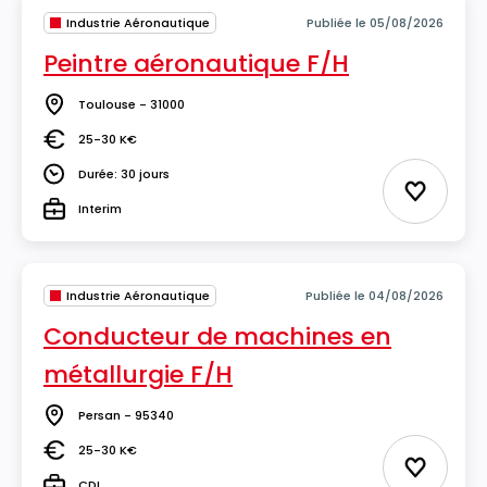
Industrie Aéronautique
Publiée le 05/08/2026
Peintre aéronautique F/H
Toulouse - 31000
Lieu
25-30 K€
Salaire
Durée: 30 jours
Durée
Ajouter 
Interim
Type
Industrie Aéronautique
Publiée le 04/08/2026
Conducteur de machines en
métallurgie F/H
Persan - 95340
Lieu
25-30 K€
Salaire
Ajouter 
CDI