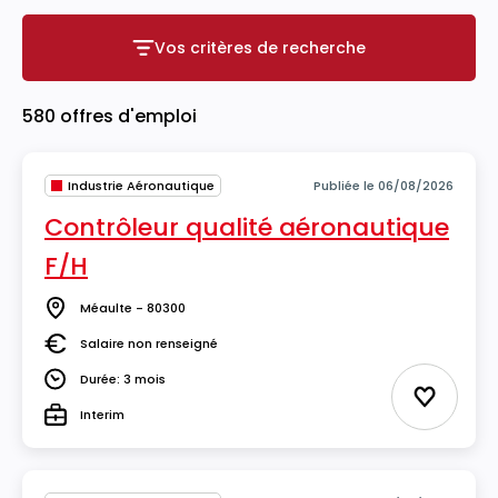
Vos critères de recherche
Vos critères de recherche
580 offres d'emploi
Industrie Aéronautique
Publiée le 06/08/2026
Contrôleur qualité aéronautique
F/H
Méaulte - 80300
Lieu
Salaire non renseigné
Salaire
Durée: 3 mois
Durée
Ajouter 
Interim
Type