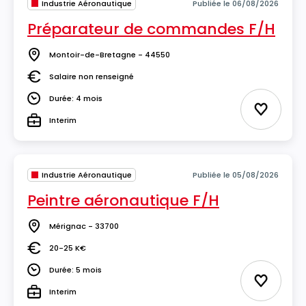
Industrie Aéronautique
Publiée le 06/08/2026
Préparateur de commandes F/H
Montoir-de-Bretagne - 44550
Lieu
Salaire non renseigné
Salaire
Durée: 4 mois
Durée
Ajouter 
Interim
Type
Industrie Aéronautique
Publiée le 05/08/2026
Peintre aéronautique F/H
Mérignac - 33700
Lieu
20-25 K€
Salaire
Durée: 5 mois
Durée
Ajouter 
Interim
Type