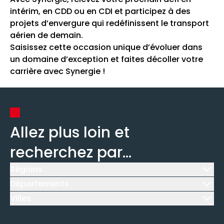
intérim, en CDD ou en CDI et participez à des
projets d’envergure qui redéfinissent le transport
aérien de demain.
Saisissez cette occasion unique d’évoluer dans
un domaine d’exception et faites décoller votre
carrière avec Synergie !
Allez plus loin et
recherchez par...
Régions
Icône d'illustration
Départements
Icône d'illustration
Villes
Icône d'illustration