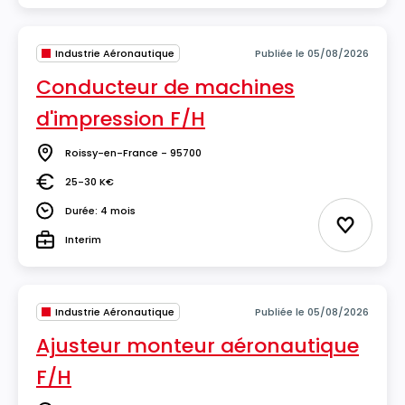
Industrie Aéronautique
Publiée le 05/08/2026
Conducteur de machines
d'impression F/H
Roissy-en-France - 95700
Lieu
25-30 K€
Salaire
Durée: 4 mois
Durée
Ajouter 
Interim
Type
Industrie Aéronautique
Publiée le 05/08/2026
Ajusteur monteur aéronautique
F/H