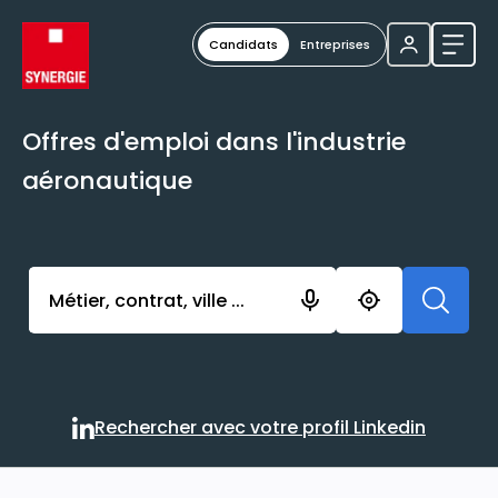
Candidats
Entreprises
Ouvri
Offres d'emploi dans l'industrie
aéronautique
Activer l’élément pour lancer l’enregistrement. Vou
Rechercher avec votre profil Linkedin
Rechercher avec votre profi