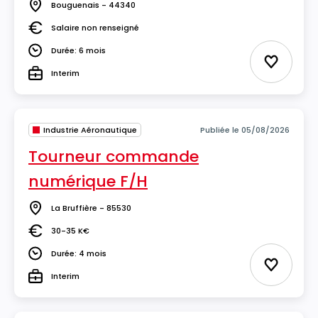
Bouguenais - 44340
Lieu
Salaire non renseigné
Salaire
Durée: 6 mois
Durée
Ajouter 
Interim
Type
Industrie Aéronautique
Publiée le 05/08/2026
Tourneur commande
numérique F/H
La Bruffière - 85530
Lieu
30-35 K€
Salaire
Durée: 4 mois
Durée
Ajouter 
Interim
Type