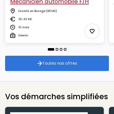
Mécanicien automobile F/H
Essarts en Bocage
(85140)
Lieu
25-30 K€
Salaire
10 mois
Durée
Ajouter aux
Interim
Type
Toutes nos offres
Toutes nos offres
Vos démarches simplifiées