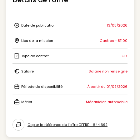
Date de publication
13/05/2026
Icon Date de publication
Lieu de la mission
Castres - 81100
Icon Lieu de la mission
Type de contrat
CDI
Icon Type de contrat
Salaire
Salaire non renseigné
Icon Salaire
Période de disponibilité
À partir du 01/09/2026
Icon Période de disponibilité
Métier
Mécanicien automobile
Icon Métier
Copier la référence de l'offre OFFRE - 644 692
Icon copy to clipboard