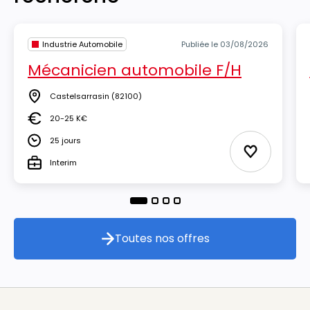
Industrie Automobile
Publiée le 03/08/2026
Mécanicien automobile F/H
Castelsarrasin
(82100)
Lieu
20-25 K€
Salaire
25 jours
Durée
Ajouter aux
Interim
Type
Toutes nos offres
Toutes nos offres