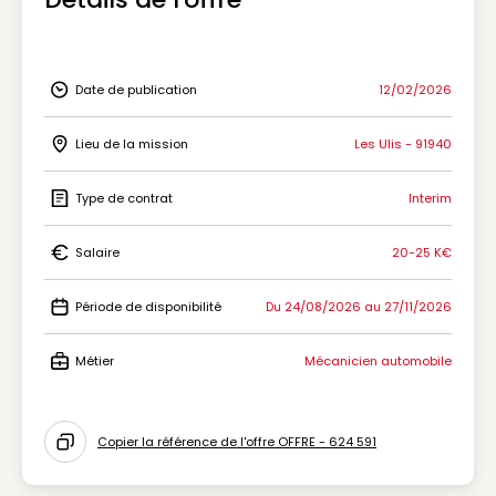
Date de publication
12/02/2026
Icon Date de publication
Lieu de la mission
Les Ulis - 91940
Icon Lieu de la mission
Type de contrat
Interim
Icon Type de contrat
Salaire
20-25 K€
Icon Salaire
Période de disponibilité
Du 24/08/2026 au 27/11/2026
Icon Période de disponibilité
Métier
Mécanicien automobile
Icon Métier
Copier la référence de l'offre OFFRE - 624 591
Icon copy to clipboard