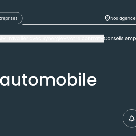
treprises
Nos agence
i
Travailler avec Synergie
Votre contrat
Conseils emp
 automobile
C