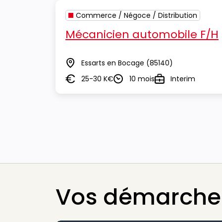
Commerce / Négoce / Distribution
Mécanicien automobile F/H
Essarts en Bocage
(85140)
Lieu
25-30 K€
10 mois
Interim
Salaire
Durée
Type
Vos démarches