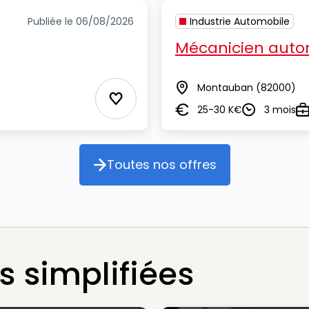
Publiée le 06/08/2026
Industrie Automobile
Mécanicien auto
Montauban
(82000)
Lieu
Ajouter aux Favoris
25-30 K€
3 mois
Salaire
Durée
Ty
Toutes nos offres
Toutes nos offres
 simplifiées