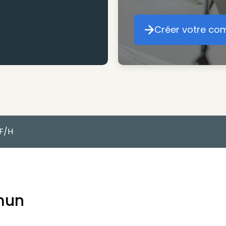
Créer votre co
Cr
 F/H
mun