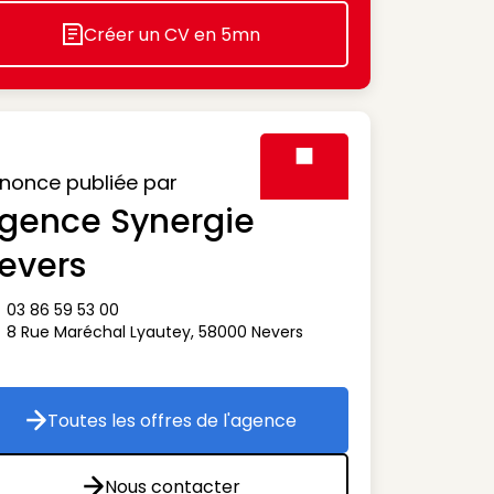
Créer un CV en 5mn
Icon decorative
nonce publiée par
gence Synergie
Visuel générique des agen
evers
03 86 59 53 00
ône téléphone
8 Rue Maréchal Lyautey
,
58000
Nevers
ône adresse
Toutes les offres de l'agence
Toutes les offres de l'agence
Nous contacter