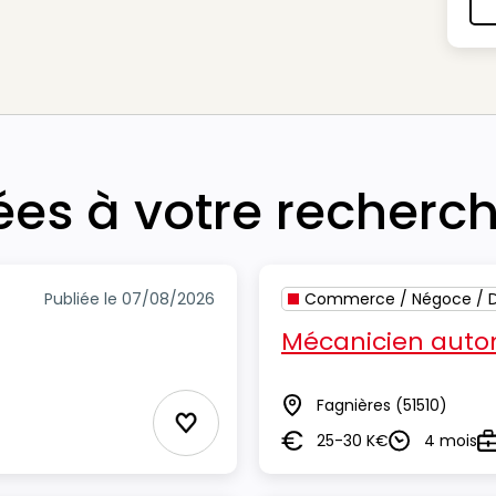
iées à votre recherc
Publiée le 07/08/2026
Commerce / Négoce / Di
Mécanicien auto
Fagnières
(51510)
Lieu
Ajouter aux Favoris
25-30 K€
4 mois
Salaire
Durée
T