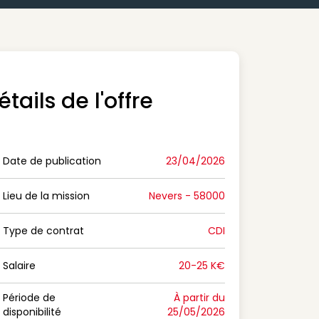
étails de l'offre
Date de publication
23/04/2026
n Date de publication
Lieu de la mission
Nevers - 58000
n Lieu de la mission
Type de contrat
CDI
on Type de contrat
Salaire
20-25 K€
n Salaire
Période de
À partir du
disponibilité
25/05/2026