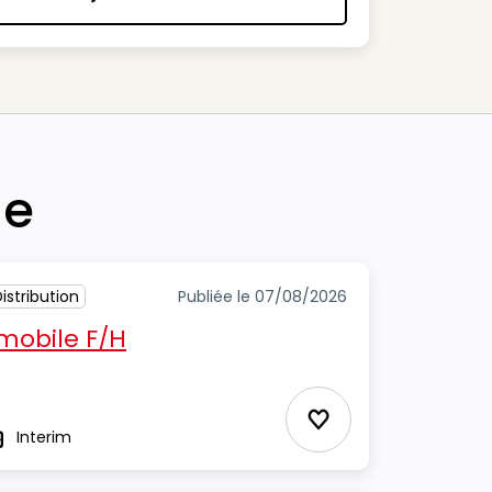
Nous contacter
he
stribution
Publiée le 07/08/2026
mobile F/H
Ajouter aux Favor
Interim
ype