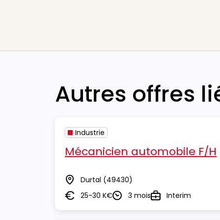
Autres offres l
Industrie
Mécanicien automobile F/H
Durtal
(49430)
Lieu
25-30 K€
3 mois
Interim
Salaire
Durée
Type