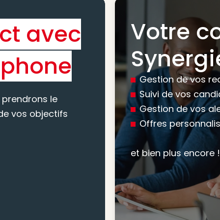
Votre c
ct avec
Bénéfic
Synergi
éphone
experti
Gestion de vos re
conseil
Suivi de vos cand
 prendrons le
Gestion de vos al
e vos objectifs
Offres personnali
Nous vous accomp
votre recherche, en
et bien plus encore !
mesure pour maxim
atteindre vos objec