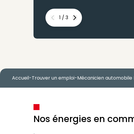
1
/
3
Previous
Next
Accueil
-
Trouver un emploi
-
Mécanicien automobile
Nos énergies en com