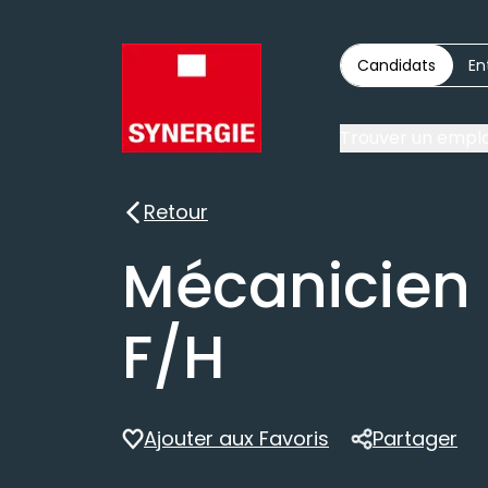
Candidats
En
Trouver un emplo
Retour
Retour
Mécanicien
F/H
Ajouter aux Favoris
Partager
Partager