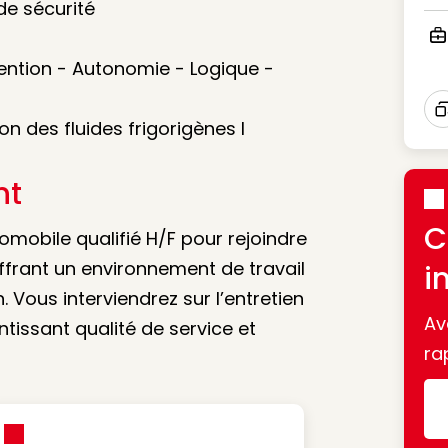
Ico
e sécurité
Ico
ention - Autonomie - Logique -
on des fluides frigorigènes I
I
nt
C
obile qualifié H/F pour rejoindre
frant un environnement de travail
i
. Vous interviendrez sur l’entretien
Av
ntissant qualité de service et
ra