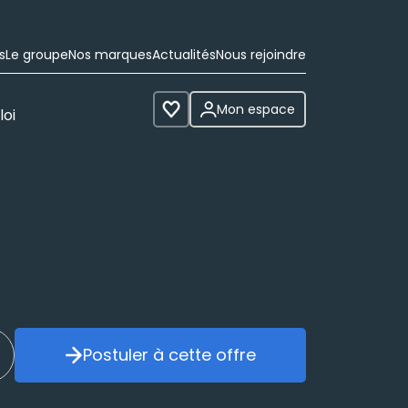
s
Le groupe
Nos marques
Actualités
Nous rejoindre
Mon espace
loi
Voir les favoris
Postuler à cette offre
réer mon alerte
Postuler à cette offre