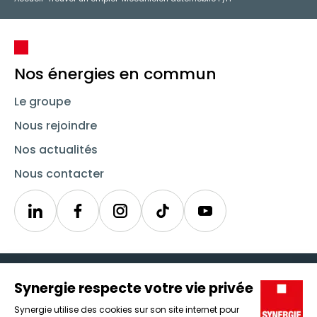
Nos énergies en commun
Le groupe
Nous rejoindre
Nos actualités
Nous contacter
Linkedin
Synergie
Instagram
TikTok
Youtube
Trouver un emploi
Icône d'illustration
Candidats
Icône d'illustration