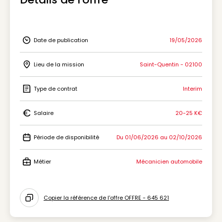
Date de publication
19/05/2026
Icon Date de publication
Lieu de la mission
Saint-Quentin - 02100
Icon Lieu de la mission
Type de contrat
Interim
Icon Type de contrat
Salaire
20-25 K€
Icon Salaire
Période de disponibilité
Du 01/06/2026 au 02/10/2026
Icon Période de disponibilité
Métier
Mécanicien automobile
Icon Métier
Copier la référence de l'offre OFFRE - 645 621
Icon copy to clipboard