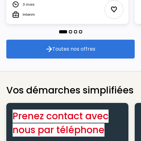
3 mois
Durée
Ajouter aux
Interim
Type
Toutes nos offres
Toutes nos offres
Vos démarches simplifiées
Prenez contact avec
nous par téléphone