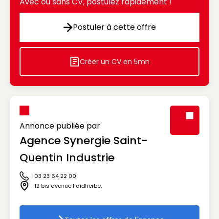
Avec ou sans CV, postulez rapidement !
Postuler à cette offre
Postuler à cette offre
Créer un CV en 5mn
Icon decorative
Annonce publiée par
Agence Synergie Saint-
Visuel génér
Quentin Industrie
03 23 64 22 00
Icône téléphone
12 bis avenue Faidherbe
,
Icône adresse