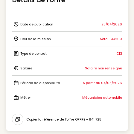
Date de publication
28/04/2026
Icon Date de publication
Lieu de la mission
Sète - 34200
Icon Lieu de la mission
Type de contrat
CDI
Icon Type de contrat
Salaire
Salaire non renseigné
Icon Salaire
Période de disponibilité
À partir du 04/08/2026
Icon Période de disponibilité
Métier
Mécanicien automobile
Icon Métier
Copier la référence de l'offre OFFRE - 641 725
Icon copy to clipboard