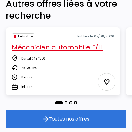
Autres offres liées à votre
recherche
Industrie
Publiée le 07/08/2026
Mécanicien automobile F/H
Durtal
(49430)
Lieu
25-30 K€
Salaire
3 mois
Durée
Ajouter aux
Interim
Type
Toutes nos offres
Toutes nos offres