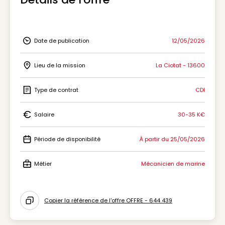
Date de publication
12/05/2026
Icon Date de publication
Lieu de la mission
La Ciotat - 13600
Icon Lieu de la mission
Type de contrat
CDI
Icon Type de contrat
Salaire
30-35 K€
Icon Salaire
Période de disponibilité
À partir du 25/05/2026
Icon Période de disponibilité
Métier
Mécanicien de marine
Icon Métier
Copier la référence de l'offre OFFRE - 644 439
Icon copy to clipboard