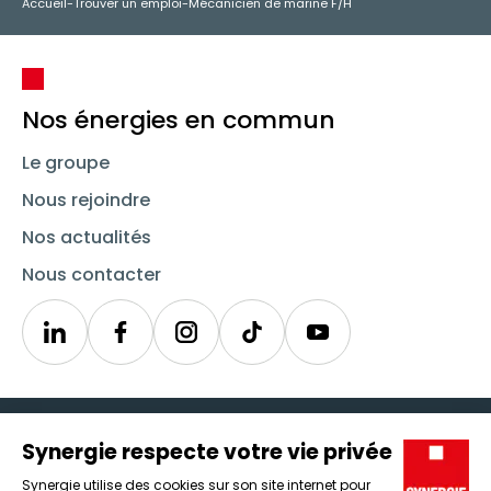
Accueil
-
Trouver un emploi
-
Mécanicien de marine F/H
Nos énergies en commun
Le groupe
Nous rejoindre
Nos actualités
Nous contacter
Linkedin
Synergie
Instagram
TikTok
Youtube
Trouver un emploi
Icône d'illustration
Candidats
Icône d'illustration