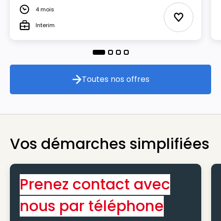
4 mois
Durée
Ajouter aux
Interim
Type
Toutes nos offres
Toutes nos offres
Vos démarches simplifiées
Prenez contact avec
nous par téléphone