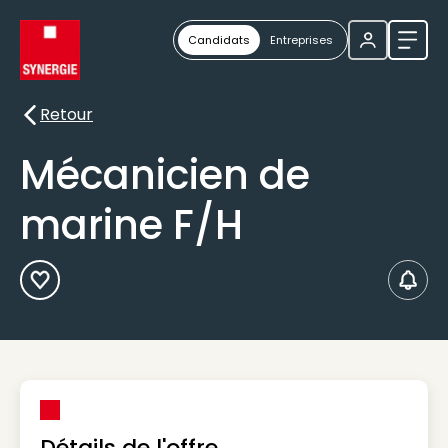
Candidats
Entreprises
Ouvri
Retour
Retour
Mécanicien de
marine F/H
Ajouter aux Favoris
Créer
Détails de l'offre