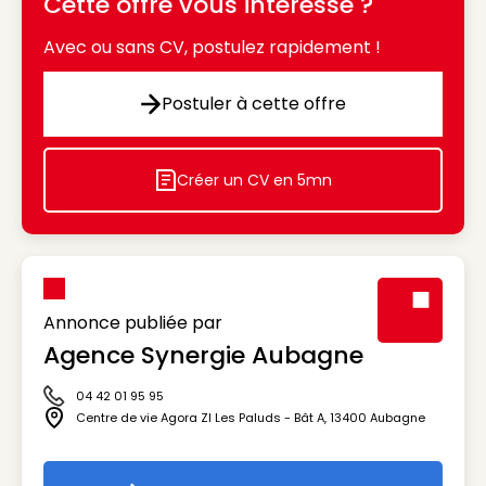
Cette offre vous intéresse ?
Avec ou sans CV, postulez rapidement !
Postuler à cette offre
Postuler à cette offre
Créer un CV en 5mn
Icon decorative
Annonce publiée par
Agence Synergie Aubagne
Visuel génér
04 42 01 95 95
Icône téléphone
Centre de vie Agora ZI Les Paluds - Bât A
,
13400
Aubagne
Icône adresse