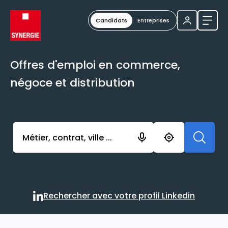
Candidats
Entreprises
Ouvri
Offres d'emploi en commerce,
négoce et distribution
Activer l’élément pour lancer l’enregistrement. Vou
Rechercher avec votre profil Linkedin
Rechercher avec votre profi