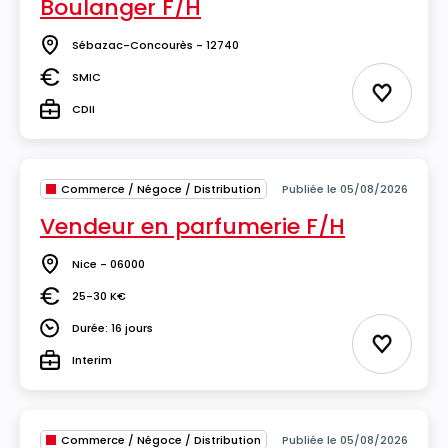
Boulanger F/H
Sébazac-Concourès - 12740
Lieu
SMIC
Salaire
Ajouter 
CDII
Type
Commerce / Négoce / Distribution
Publiée le 05/08/2026
Vendeur en parfumerie F/H
Nice - 06000
Lieu
25-30 K€
Salaire
Durée: 16 jours
Durée
Ajouter 
Interim
Type
Commerce / Négoce / Distribution
Publiée le 05/08/2026