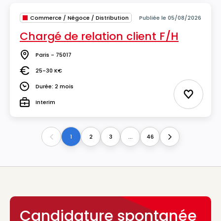
Commerce / Négoce / Distribution
Publiée le 05/08/2026
Chargé de relation client F/H
Paris - 75017
Lieu
25-30 K€
Salaire
Durée: 2 mois
Durée
Ajouter 
Interim
Type
1
2
3
...
46
Previous
Next
Candidature spontanée