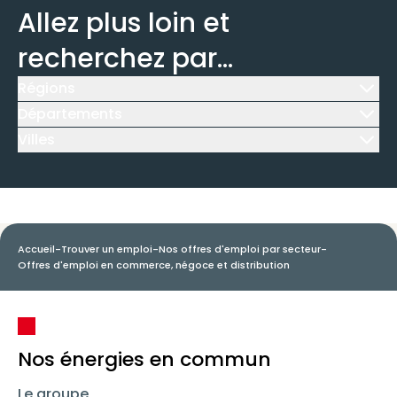
Allez plus loin et
recherchez par...
Régions
Icône d'illustration
Départements
Icône d'illustration
Villes
Icône d'illustration
Accueil
-
Trouver un emploi
-
Nos offres d'emploi par secteur
-
Offres d'emploi en commerce, négoce et distribution
Nos énergies en commun
Le groupe