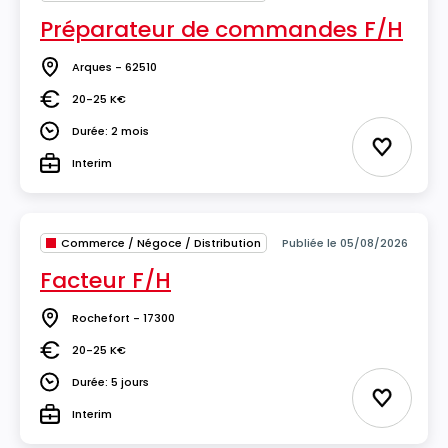
Préparateur de commandes F/H
Arques - 62510
Lieu
20-25 K€
Salaire
Durée: 2 mois
Durée
Ajouter 
Interim
Type
Commerce / Négoce / Distribution
Publiée le 05/08/2026
Facteur F/H
Rochefort - 17300
Lieu
20-25 K€
Salaire
Durée: 5 jours
Durée
Ajouter 
Interim
Type