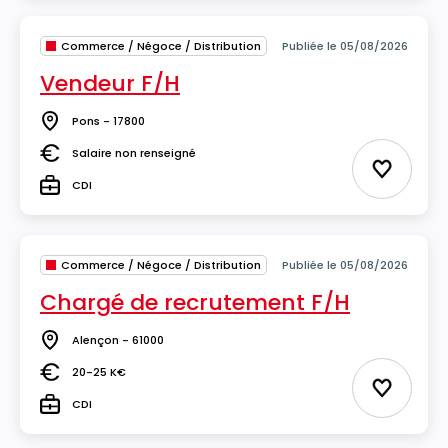
Commerce / Négoce / Distribution
Publiée le 05/08/2026
Vendeur F/H
Pons - 17800
Lieu
Salaire non renseigné
Salaire
Ajouter 
CDI
Type
Commerce / Négoce / Distribution
Publiée le 05/08/2026
Chargé de recrutement F/H
Alençon - 61000
Lieu
20-25 K€
Salaire
Ajouter 
CDI
Type