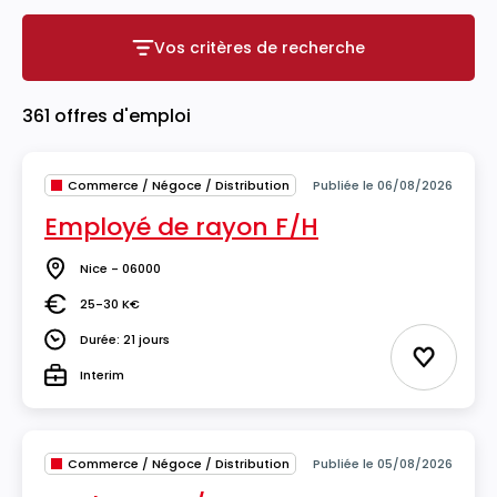
Vos critères de recherche
Vos critères de recherche
361 offres d'emploi
Commerce / Négoce / Distribution
Publiée le 06/08/2026
Employé de rayon F/H
Nice - 06000
Lieu
25-30 K€
Salaire
Durée: 21 jours
Durée
Ajouter 
Interim
Type
Commerce / Négoce / Distribution
Publiée le 05/08/2026