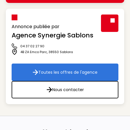
Annonce publiée par
Agence Synergie Sablons
Visuel génér
04 37 02 27 90
Icône téléphone
4B ZA Emco Parc
,
38550
Sablons
Icône adresse
Toutes les offres de l'agence
Toutes les offres de l'agenc
Nous contacter
Nous contacter