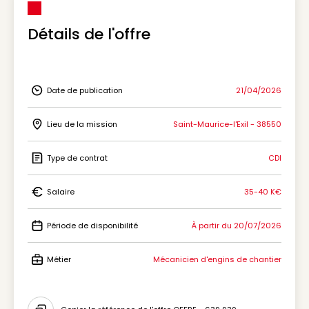
Détails de l'offre
Date de publication
21/04/2026
Icon Date de publication
Lieu de la mission
Saint-Maurice-l'Exil - 38550
Icon Lieu de la mission
Type de contrat
CDI
Icon Type de contrat
Salaire
35-40 K€
Icon Salaire
Période de disponibilité
À partir du 20/07/2026
Icon Période de disponibilité
Métier
Mécanicien d'engins de chantier
Icon Métier