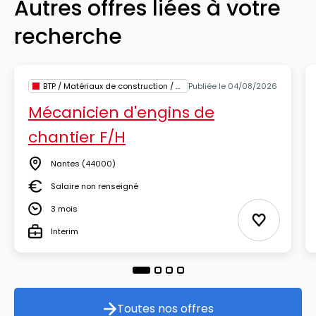
Autres offres liées à votre
recherche
BTP / Matériaux de construction / Architecture
Publiée le 04/08/2026
Mécanicien d'engins de
chantier F/H
Nantes
(44000)
Lieu
Salaire non renseigné
Salaire
3 mois
Durée
Ajouter au
Interim
Type
Toutes nos offres