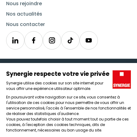
Nous rejoindre
Nos actualités
Nous contacter
Linkedin
Synergie
Instagram
TikTok
Youtube
Trouver un emploi
Icône d'illustration
Candidats
Icône d'illustration
Entreprises
Icône d'illustration
Nos agences
Icône d'illustration
Conditions générales d'utilisation et mentions légales
Protection des données
Lanceur d'alertes