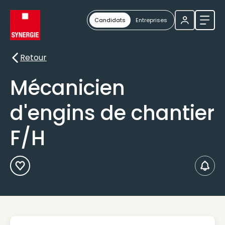
Candidats
Entreprises
Ouvri
Retour
Retour
Mécanicien
d'engins de chantier
F/H
Ajouter aux Favoris
Créer