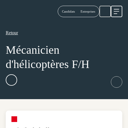
Candidats
Entreprises
Ouvrir
Retour
Retour
Mécanicien
d'hélicoptères F/H
Ajouter aux Favoris
Créer 
Détails de l'offre