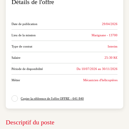
Date de publication
29/04/2026
Icon Date de publication
Lieu de la mission
Marignane - 13700
Icon Lieu de la mission
Type de contrat
Interim
Icon Type de contrat
Salaire
25-30 K€
Icon Salaire
Période de disponibilité
Du 10/07/2026 au 30/11/2026
Icon Période de disponibilité
Métier
Mécanicien d'hélicoptères
Icon Métier
Copier la référence de l'offre OFFRE - 641 840
Icon copy to clipboard