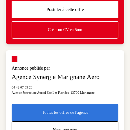
Cette offre vous intéresse ?
Avec ou sans CV, postulez rapidement !
Postuler à cette offre
Postuler à cette offre
Créer un CV en 5mn
Icon decorative
Visuel génériqu
Annonce publiée par
Agence Synergie Marignane Aero
04 42 07 59 20
Icône téléphone
Avenue Jacqueline Auriol Zac Les Florides
,
13700
Marignane
Icône adresse