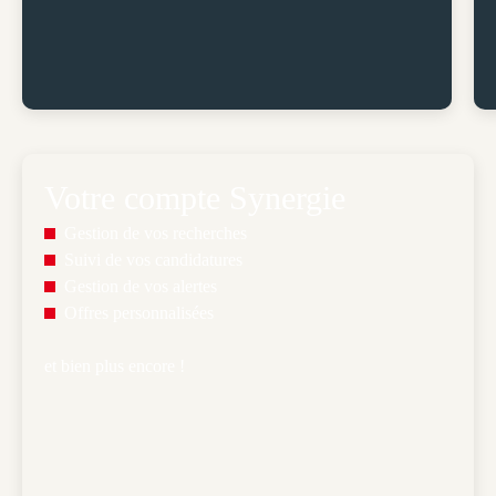
Lors de ce premier contact, nous prendrons le temps
nécessaire pour discuter de vos objectifs
professionnels.
Votre compte Synergie
Gestion de vos recherches
Suivi de vos candidatures
Gestion de vos alertes
Offres personnalisées
et bien plus encore ! 