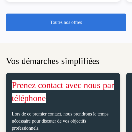
2 mois
Durée
Ajouter aux F
Interim
Type
Toutes nos offres
Toutes nos offres
Vos démarches simplifiées
Prenez contact avec nous par
téléphone