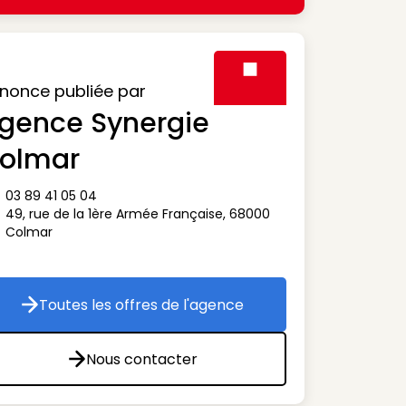
nonce publiée par
gence Synergie
Visuel générique des agen
olmar
03 89 41 05 04
ône téléphone
49, rue de la 1ère Armée Française
,
68000
ône adresse
Colmar
Toutes les offres de l'agence
Toutes les offres de l'agence
Nous contacter
Nous contacter