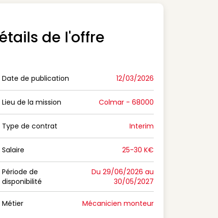
étails de l'offre
Date de publication
12/03/2026
n Date de publication
Lieu de la mission
Colmar - 68000
n Lieu de la mission
Type de contrat
Interim
on Type de contrat
Salaire
25-30 K€
n Salaire
Période de
Du 29/06/2026 au
disponibilité
30/05/2027
n Période de disponibilité
Métier
Mécanicien monteur
n Métier