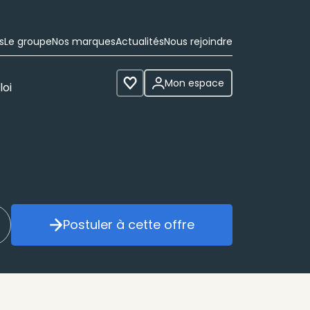
s
Le groupe
Nos marques
Actualités
Nous rejoindre
Mon espace
loi
Voir les favoris
Postuler à cette offre
réer mon alerte
Postuler à cette offre