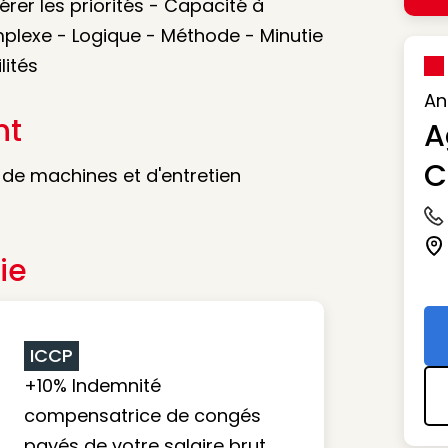
rer les priorités - Capacité à
plexe - Logique - Méthode - Minutie
lités
An
nt
A
C
 de machines et d'entretien
Ic
Ic
ie
ICCP
+10% Indemnité
compensatrice de congés
payés de votre salaire brut.