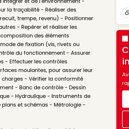
 intégrer et de l’environnement -
 la traçabilité - Réaliser des
ecuit, trempe, revenu) - Positionner
I
utres - Repérer et réaliser les
 composition des éléments
 mode de fixation (vis, rivets ou
C
ntrôle du fonctionnement - Assurer
i
es - Effectuer les contrôles
rfaces moulantes, pour assurer leur
Av
charges - Vérifier la conformité
ra
ement - Banc de contrôle - Dessin
nique - Hydraulique - Instruments de
e plans et schémas - Métrologie -