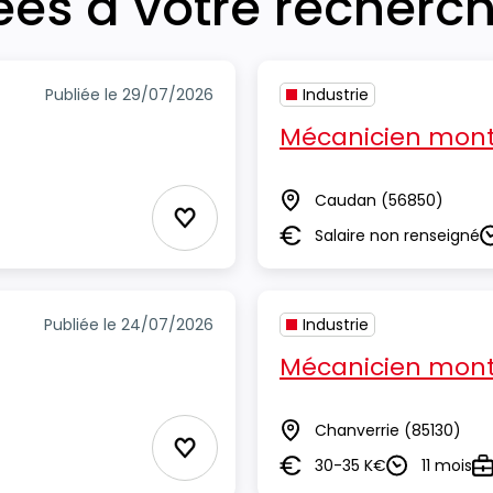
iées à votre recherc
Publiée le 29/07/2026
Industrie
Mécanicien mont
Caudan
(56850)
Lieu
Ajouter aux Favoris
Salaire non renseigné
Salaire
D
Publiée le 24/07/2026
Industrie
Mécanicien mont
Chanverrie
(85130)
Lieu
Ajouter aux Favoris
30-35 K€
11 mois
Salaire
Durée
Ty