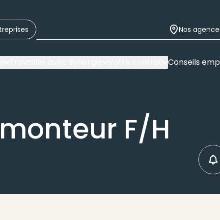
treprises
Nos agence
i
Travailler avec Synergie
Votre contrat
Conseils emp
 monteur F/H
C