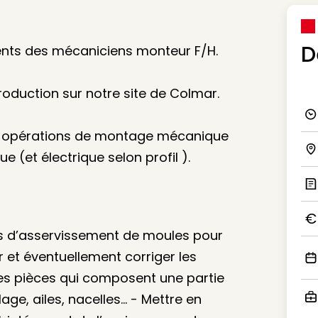
D
ents des mécaniciens monteur F/H.
roduction sur notre site de Colmar.
Ico
es opérations de montage mécanique
e (et électrique selon profil ).
Ico
Ic
s d’asservissement de moules pour
Ico
r et éventuellement corriger les
Ico
es pièces qui composent une partie
age, ailes, nacelles… - Mettre en
Ico