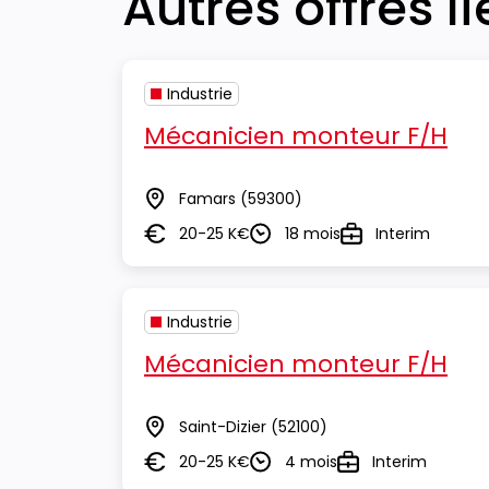
Autres offres l
Industrie
Mécanicien monteur F/H
Famars
(59300)
Lieu
20-25 K€
18 mois
Interim
Salaire
Durée
Type
Industrie
Mécanicien monteur F/H
Saint-Dizier
(52100)
Lieu
20-25 K€
4 mois
Interim
Salaire
Durée
Type