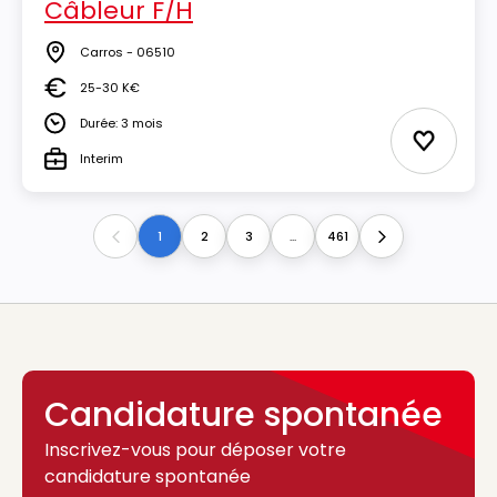
Câbleur F/H
Carros - 06510
Lieu
25-30 K€
Salaire
Durée: 3 mois
Durée
Ajouter 
Interim
Type
1
2
3
...
461
Previous
Next
Candidature spontanée
Inscrivez-vous pour déposer votre
candidature spontanée