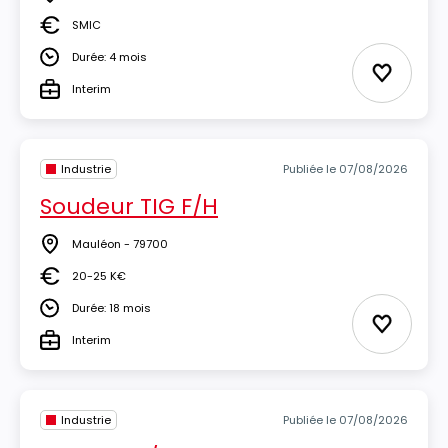
Lieu
SMIC
Salaire
Durée: 4 mois
Durée
Ajouter 
Interim
Type
Industrie
Publiée le 07/08/2026
Soudeur TIG F/H
Mauléon - 79700
Lieu
20-25 K€
Salaire
Durée: 18 mois
Durée
Ajouter 
Interim
Type
Industrie
Publiée le 07/08/2026