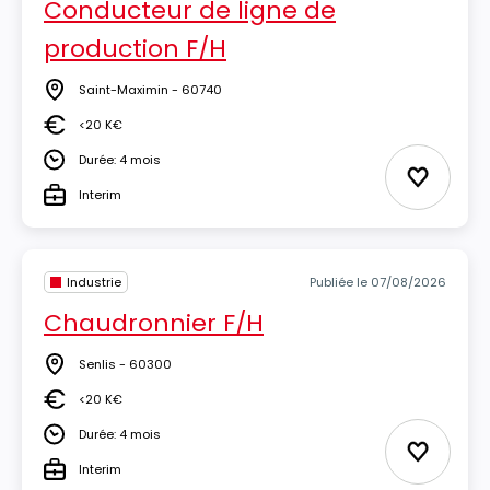
Conducteur de ligne de
production F/H
Saint-Maximin - 60740
Lieu
<20 K€
Salaire
Durée: 4 mois
Durée
Ajouter 
Interim
Type
Industrie
Publiée le 07/08/2026
Chaudronnier F/H
Senlis - 60300
Lieu
<20 K€
Salaire
Durée: 4 mois
Durée
Ajouter 
Interim
Type