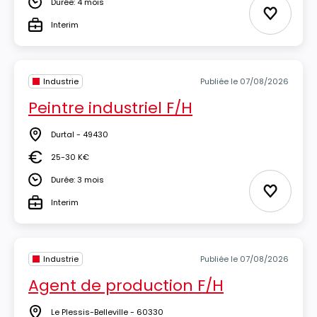
Durée: 4 mois
Durée
Ajouter 
Interim
Type
Industrie
Publiée le 07/08/2026
Peintre industriel F/H
Durtal - 49430
Lieu
25-30 K€
Salaire
Durée: 3 mois
Durée
Ajouter 
Interim
Type
Industrie
Publiée le 07/08/2026
Agent de production F/H
Le Plessis-Belleville - 60330