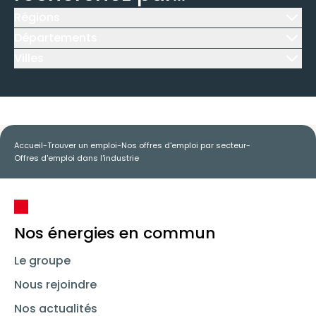
Régions
Icône d'illustration
Départements
Icône d'illustration
Villes
Icône d'illustration
Accueil
-
Trouver un emploi
-
Nos offres d'emploi par secteur
-
Offres d'emploi dans l'industrie
Nos énergies en commun
Le groupe
Nous rejoindre
Nos actualités