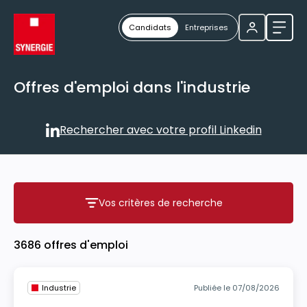
Candidats
Entreprises
Ouvri
Offres d'emploi dans l'industrie
Rechercher avec votre profil Linkedin
Rechercher avec votre profil
Vos critères de recherche
Vos critères de recherche
3686 offres d'emploi
Industrie
Publiée le 07/08/2026