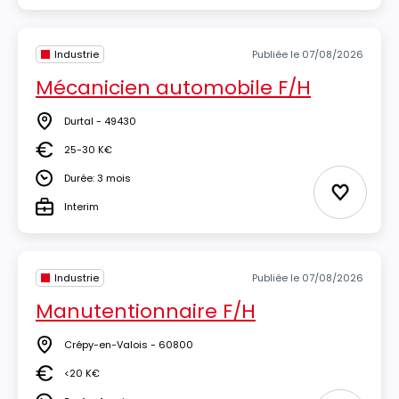
Industrie
Publiée le 07/08/2026
Mécanicien automobile F/H
Durtal - 49430
Lieu
25-30 K€
Salaire
Durée: 3 mois
Durée
Ajouter 
Interim
Type
Industrie
Publiée le 07/08/2026
Manutentionnaire F/H
Crépy-en-Valois - 60800
Lieu
<20 K€
Salaire