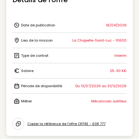
Date de publication
16/04/2026
Icon Date de publication
Lieu de la mission
La Chapelle-Saint-Luc - 10600
Icon Lieu de la mission
Type de contrat
Interim
Icon Type de contrat
Salaire
25-30 K€
Icon Salaire
Période de disponibilité
Du 13/07/2026 au 31/12/2026
Icon Période de disponibilité
Métier
Mécanicien outilleur
Icon Métier
Copier la référence de l'offre OFFRE - 638 777
Icon copy to clipboard