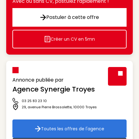
Avec ou sans CV, postulez rapidement !
Postuler à cette offre
Postuler à cette offre
Créer un CV en 5mn
Icon decorative
Annonce publiée par
Agence Synergie Troyes
Visuel génér
03 25 83 23 10
Icône téléphone
29, avenue Pierre Brossolette
,
10000
Troyes
Icône adresse
Toutes les offres de l'agence
Toutes les offres de l'agenc