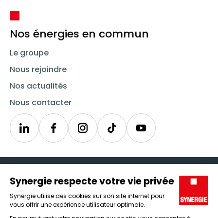
Nos énergies en commun
Le groupe
Nous rejoindre
Nos actualités
Nous contacter
Linkedin
Synergie
Instagram
TikTok
Youtube
Trouver un emploi
Icône d'illustration
Candidats
Icône d'illustration
Entreprises
Icône d'illustration
Nos agences