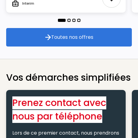
Ajouter aux
Interim
Type
Toutes nos offres
Toutes nos offres
Vos démarches simplifiées
Prenez contact avec
nous par téléphone
Lors de ce premier contact, nous prendrons