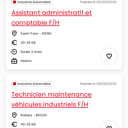
Industrie Automobile
Publiée le 06/08/2026
Assistant administratif et
comptable F/H
Saint-Fons - 69190
Lieu
20-25 K€
Salaire
Durée: 2 mois
Durée
Ajouter 
Interim
Type
Industrie Automobile
Publiée le 06/08/2026
Technicien maintenance
véhicules industriels F/H
Poitiers - 86000
Lieu
30-35 K€
Salaire