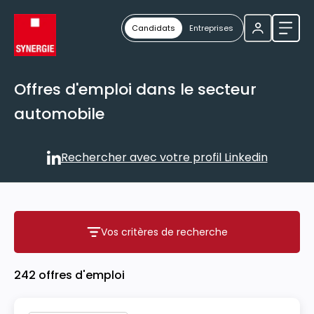
Candidats
Entreprises
Ouvri
Offres d'emploi dans le secteur
automobile
Rechercher avec votre profil Linkedin
Rechercher avec votre profil
Vos critères de recherche
Vos critères de recherche
242 offres d'emploi