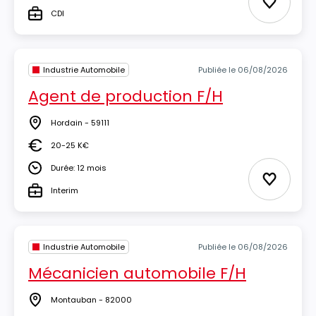
Ajouter 
CDI
Type
Industrie Automobile
Publiée le 06/08/2026
Agent de production F/H
Hordain - 59111
Lieu
20-25 K€
Salaire
Durée: 12 mois
Durée
Ajouter 
Interim
Type
Industrie Automobile
Publiée le 06/08/2026
Mécanicien automobile F/H
Montauban - 82000
Lieu