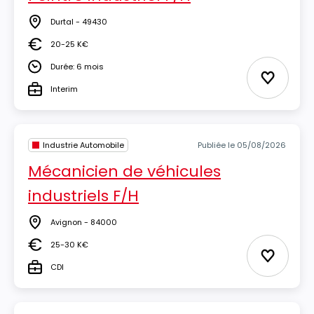
Durtal - 49430
Lieu
20-25 K€
Salaire
Durée: 6 mois
Durée
Ajouter 
Interim
Type
Industrie Automobile
Publiée le 05/08/2026
Mécanicien de véhicules
industriels F/H
Avignon - 84000
Lieu
25-30 K€
Salaire
Ajouter 
CDI
Type