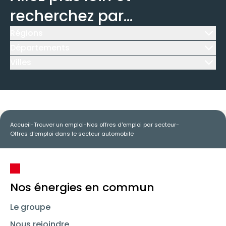
recherchez par...
Régions
Icône d'illustration
Départements
Icône d'illustration
Villes
Icône d'illustration
Accueil
-
Trouver un emploi
-
Nos offres d'emploi par secteur
-
Offres d'emploi dans le secteur automobile
Nos énergies en commun
Le groupe
Nous rejoindre