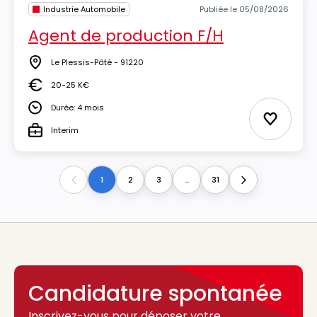
Industrie Automobile
Publiée le 05/08/2026
Agent de production F/H
Le Plessis-Pâté - 91220
Lieu
20-25 K€
Salaire
Durée: 4 mois
Durée
Ajouter 
Interim
Type
1
2
3
...
31
Previous
Next
Candidature spontanée
Inscrivez-vous pour déposer votre