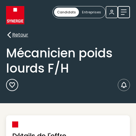
Candidats
Entreprises
Ouvri
Retour
Retour
Mécanicien poids
lourds F/H
Ajouter aux Favoris
Créer
Détails de l'offre