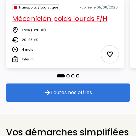
Transports / Logistique
Publiée le 05/08/2026
Mécanicien poids lourds F/H
Laon
(02000)
Lieu
20-25 K€
Salaire
4 mois
Durée
Ajouter aux
Interim
Type
Toutes nos offres
Toutes nos offres
Vos démarches simplifiées