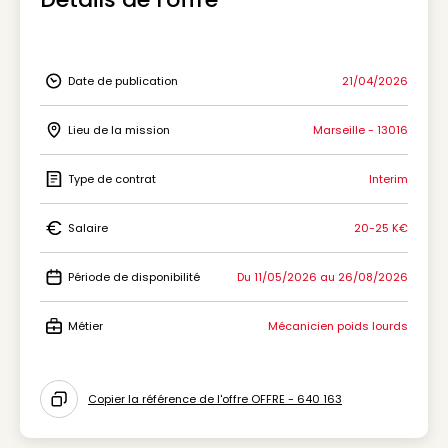
Date de publication
21/04/2026
Icon Date de publication
Lieu de la mission
Marseille - 13016
Icon Lieu de la mission
Type de contrat
Interim
Icon Type de contrat
Salaire
20-25 K€
Icon Salaire
Période de disponibilité
Du 11/05/2026 au 26/08/2026
Icon Période de disponibilité
Métier
Mécanicien poids lourds
Icon Métier
Copier la référence de l'offre OFFRE - 640 163
Icon copy to clipboard