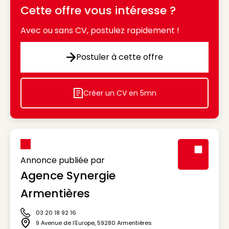
Cette offre vous intéresse ?
Avec ou sans CV, postulez rapidement !
Postuler à cette offre
Postuler à cette offre
Créer un CV en 5mn
Icon decorative
Annonce publiée par
Agence Synergie
Visuel génér
Armentières
03 20 18 92 16
Icône téléphone
9 Avenue de l’Europe
,
59280
Armentières
Icône adresse