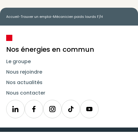
Accueil
-
Trouver un emploi
-
Mécanicien poids lourds F/H
Nos énergies en commun
Le groupe
Nous rejoindre
Nos actualités
Nous contacter
Linkedin
Synergie
Instagram
TikTok
Youtube
Trouver un emploi