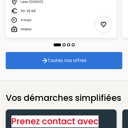
Laon
(02000)
Lieu
20-25 K€
Salaire
4 mois
Durée
Ajouter aux
Interim
Type
Toutes nos offres
Toutes nos offres
Vos démarches simplifiées
Prenez contact avec