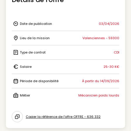
Date de publication
03/04/2026
Icon Date de publication
Lieu de la mission
Valenciennes - 59300
Icon Lieu de la mission
Type de contrat
CDI
Icon Type de contrat
Salaire
25-30 K€
Icon Salaire
Période de disponibilité
À partir du 14/09/2026
Icon Période de disponibilité
Métier
Mécanicien poids lourds
Icon Métier
Copier la référence de l'offre OFFRE - 636 332
Icon copy to clipboard