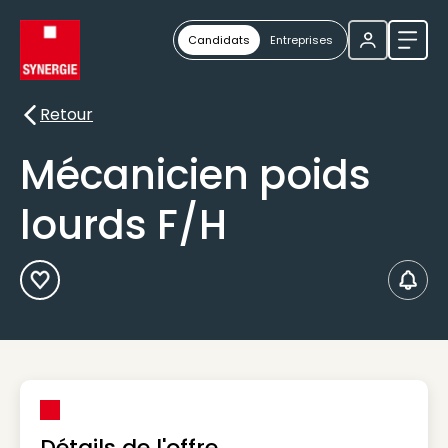
Candidats
Entreprises
Ouvri
Retour
Retour
Mécanicien poids
lourds F/H
Ajouter aux Favoris
Créer
Détails de l'offre