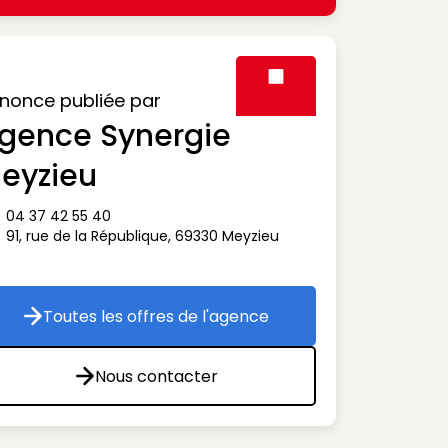
nonce publiée par
gence Synergie
Visuel générique des agen
eyzieu
04 37 42 55 40
ône téléphone
91, rue de la République
,
69330
Meyzieu
ône adresse
Toutes les offres de l'agence
Toutes les offres de l'agence
Nous contacter
Nous contacter