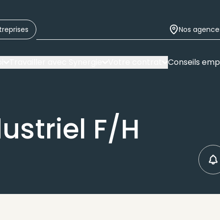
treprises
Nos agence
i
Travailler avec Synergie
Votre contrat
Conseils emp
dustriel F/H
C