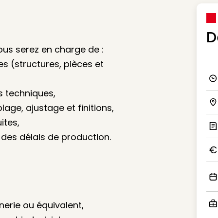
D
ous serez en charge de :
es (structures, pièces et
Ico
ns techniques,
ge, ajustage et finitions,
Ico
ites,
 des délais de production.
Ic
Ico
Ico
erie ou équivalent,
Ico