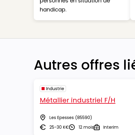
personnes en situation de
handicap.
Autres offres l
Industrie
Métallier industriel F/H
Les Epesses
(85590)
Lieu
25-30 K€
12 mois
Interim
Salaire
Durée
Type