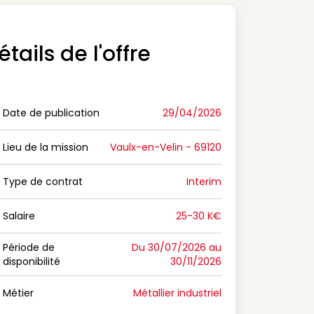
étails de l'offre
Date de publication
29/04/2026
n Date de publication
Lieu de la mission
Vaulx-en-Velin - 69120
n Lieu de la mission
Type de contrat
Interim
on Type de contrat
Salaire
25-30 K€
n Salaire
Période de
Du 30/07/2026 au
disponibilité
30/11/2026
n Période de disponibilité
Métier
Métallier industriel
n Métier