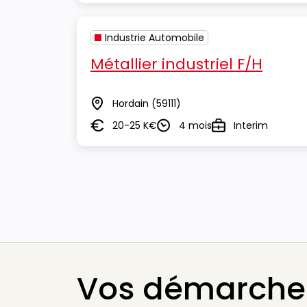
Industrie Automobile
Métallier industriel F/H
Hordain
(59111)
Lieu
20-25 K€
4 mois
Interim
Salaire
Durée
Type
Vos démarches