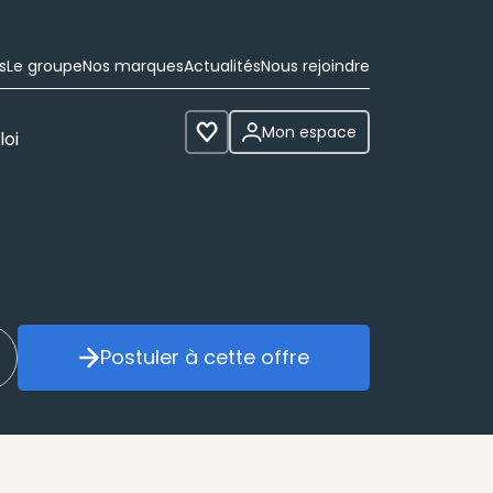
s
Le groupe
Nos marques
Actualités
Nous rejoindre
Mon espace
loi
Voir les favoris
Postuler à cette offre
réer mon alerte
Postuler à cette offre