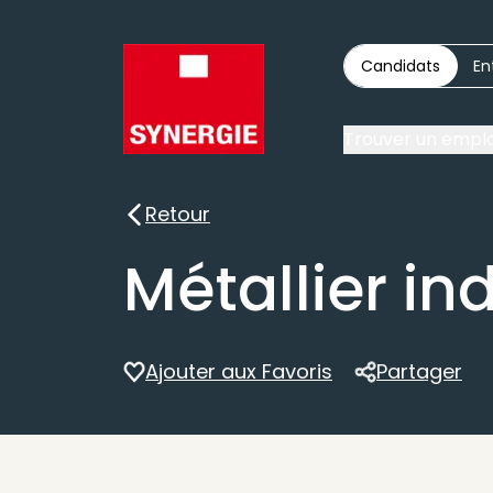
Candidats
En
Trouver un emplo
Retour
Retour
Métallier in
Ajouter aux Favoris
Partager
Partager