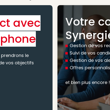
Votre c
ct avec
Bénéfic
Synergi
éphone
experti
Gestion de vos re
conseil
Suivi de vos cand
 prendrons le
Gestion de vos al
e vos objectifs
Offres personnali
Nous vous accomp
votre recherche, en
et bien plus encore !
mesure pour maxim
atteindre vos objec