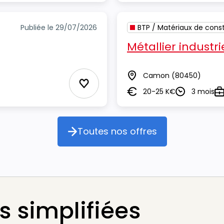
Publiée le 29/07/2026
BTP / Matériaux de const
Métallier industri
Camon
(80450)
Lieu
Ajouter aux Favoris
20-25 K€
3 mois
Salaire
Durée
Ty
Toutes nos offres
Toutes nos offres
 simplifiées