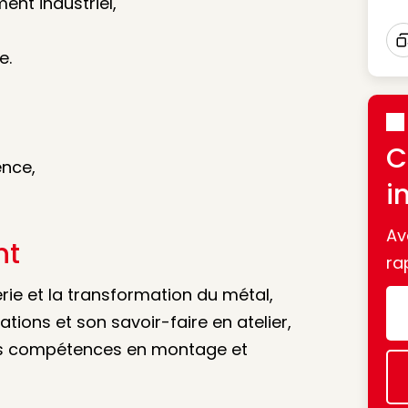
ent industriel,
e.
I
C
ence,
i
Av
nt
ra
erie et la transformation du métal,
ations et son savoir-faire en atelier,
des compétences en montage et