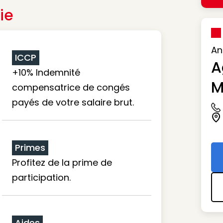
ie
An
ICCP
A
+10% Indemnité
M
compensatrice de congés
payés de votre salaire brut.
Ic
Ic
Primes
Profitez de la prime de
participation.
Aides