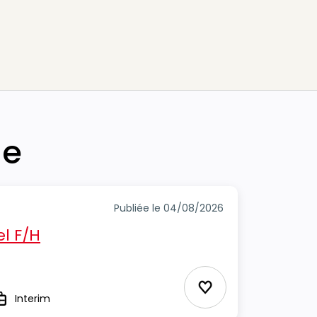
he
Publiée le 04/08/2026
el F/H
Ajouter aux Favor
Interim
ype