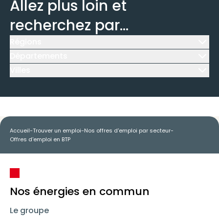
Allez plus loin et
recherchez par...
Régions
Icône d'illustration
Départements
Icône d'illustration
Villes
Icône d'illustration
Accueil
-
Trouver un emploi
-
Nos offres d'emploi par secteur
-
Offres d'emploi en BTP
Nos énergies en commun
Le groupe