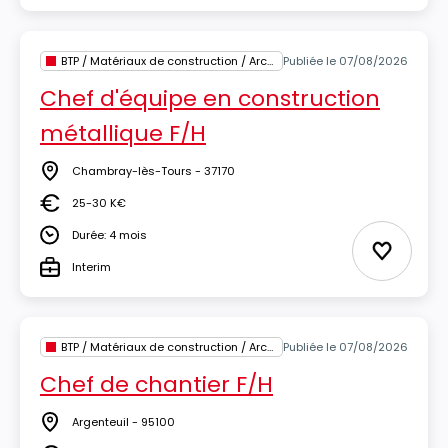
BTP / Matériaux de construction / Architecture
Publiée le 07/08/2026
Chef d'équipe en construction
métallique F/H
Chambray-lès-Tours - 37170
Lieu
25-30 K€
Salaire
Durée: 4 mois
Durée
Ajouter 
Interim
Type
BTP / Matériaux de construction / Architecture
Publiée le 07/08/2026
Chef de chantier F/H
Argenteuil - 95100
Lieu