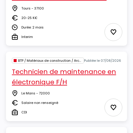
Tours - 37100
Lieu
20-25 K€
Salaire
Durée: 2 mois
Durée
Ajouter 
Interim
Type
BTP / Matériaux de construction / Architecture
Publiée le 07/08/2026
Technicien de maintenance en
électronique F/H
Le Mans - 72000
Lieu
Salaire non renseigné
Salaire
Ajouter 
CDI
Type