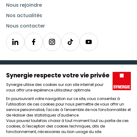
Nous rejoindre
Nos actualités
Nous contacter
Linkedin
Synergie
Instagram
TikTok
Youtube
Trouver un emploi
Icône d'illustration
Candidats
Icône d'illustration
Entreprises
Icône d'illustration
Nos agences
Icône d'illustration
Conditions générales d'utilisation et mentions légales
Protection des données
Lanceur d'alertes