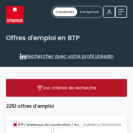
Candidats
Entreprises
Ouvri
Offres d'emploi en BTP
Rechercher avec votre profil Linkedin
Rechercher avec votre profil
Vos critères de recherche
Vos critères de recherche
2251 offres d'emploi
BTP / Matériaux de construction / Architecture
Publiée le 08/08/2026