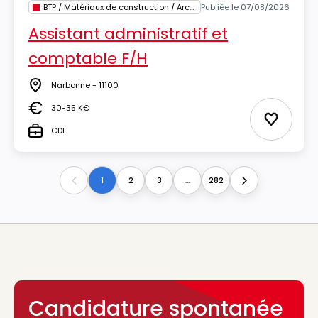
BTP / Matériaux de construction / Architecture
Publiée le 07/08/2026
Assistant administratif et
comptable F/H
Narbonne - 11100
Lieu
30-35 K€
Salaire
Ajouter 
CDI
Type
1
2
3
...
282
Previous
Next
Candidature spontanée