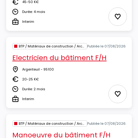
45-50 K€
Salaire
Durée: 4 mois
Durée
Ajouter 
Interim
Type
BTP / Matériaux de construction / Architecture
Publiée le 07/08/2026
Electricien du bâtiment F/H
Argenteuil - 95100
Lieu
20-25 K€
Salaire
Durée: 2 mois
Durée
Ajouter 
Interim
Type
BTP / Matériaux de construction / Architecture
Publiée le 07/08/2026
Manoeuvre du bâtiment F/H