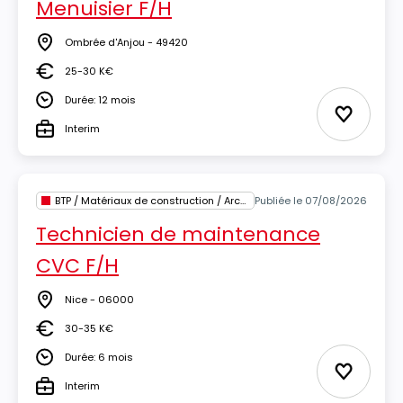
Menuisier F/H
Ombrée d'Anjou - 49420
Lieu
25-30 K€
Salaire
Durée: 12 mois
Durée
Ajouter 
Interim
Type
BTP / Matériaux de construction / Architecture
Publiée le 07/08/2026
Technicien de maintenance
CVC F/H
Nice - 06000
Lieu
30-35 K€
Salaire
Durée: 6 mois
Durée
Ajouter 
Interim
Type