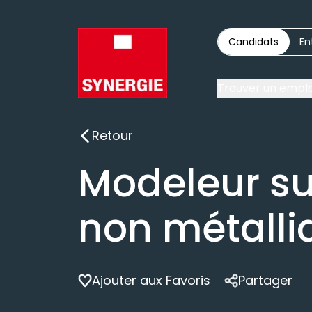
Candidats
En
Trouver un emplo
Retour
Retour
Modeleur su
non métalli
Ajouter aux Favoris
Partager
Partager