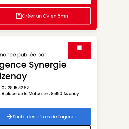
Créer un CV en 5mn
Icon decorative
nonce publiée par
gence Synergie
Visuel générique des agen
izenay
02 28 15 32 52
ône téléphone
8 place de la Mutualité
,
85190
Aizenay
ône adresse
Toutes les offres de l'agence
Toutes les offres de l'agence