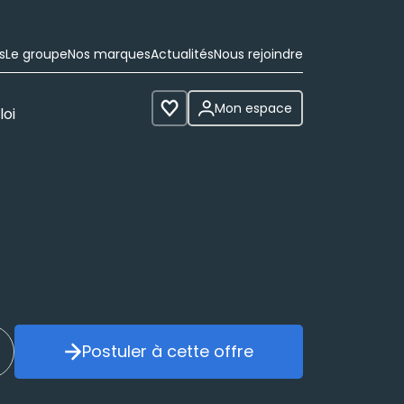
s
Le groupe
Nos marques
Actualités
Nous rejoindre
Mon espace
loi
Voir les favoris
Postuler à cette offre
réer mon alerte
Postuler à cette offre