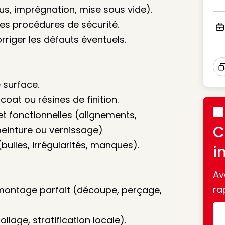
Ico
ssus, imprégnation, mise sous vide).
les procédures de sécurité.
orriger les défauts éventuels.
Ico
I
 surface.
coat ou résines de finition.
 et fonctionnelles (alignements,
C
peinture ou vernissage)
bulles, irrégularités, manques).
i
Av
ra
n montage parfait (découpe, perçage,
lage, stratification locale).