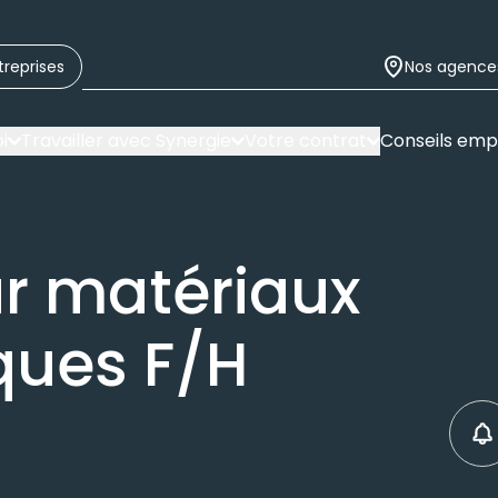
treprises
Nos agence
i
Travailler avec Synergie
Votre contrat
Conseils emp
r matériaux
ques F/H
C