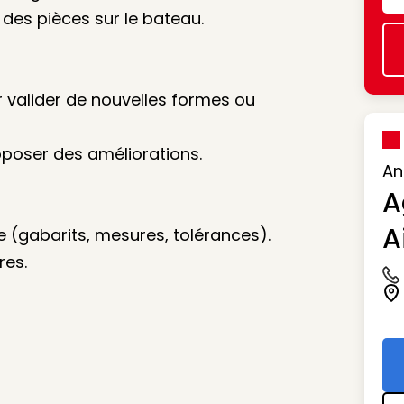
e des pièces sur le bateau.
r valider de nouvelles formes ou
roposer des améliorations.
An
A
A
e (gabarits, mesures, tolérances).
res.
Ic
Ic