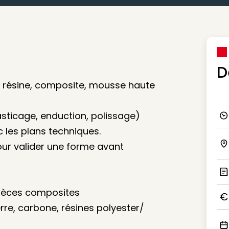
D
s, résine, composite, mousse haute
sticage, enduction, polissage)
Ico
c les plans techniques.
ur valider une forme avant
Ico
Ic
pièces composites
erre, carbone, résines polyester/
Ico