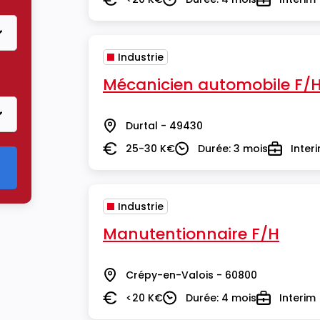
Salaire
Durée
Type
Industrie
Mécanicien automobile F/
Durtal - 49430
Lieu
25-30 K€
Durée: 3 mois
Inter
Salaire
Durée
Type
Industrie
Manutentionnaire F/H
Crépy-en-Valois - 60800
Lieu
<20 K€
Durée: 4 mois
Interim
Salaire
Durée
Type