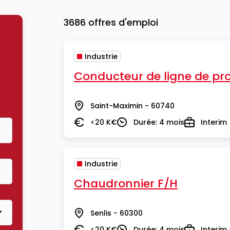
3686 offres d'emploi
Industrie
Conducteur de ligne de pr
Saint-Maximin - 60740
Lieu
<20 K€
Durée: 4 mois
Interim
Salaire
Durée
Type
Industrie
Chaudronnier F/H
Senlis - 60300
Lieu
<20 K€
Durée: 4 mois
Interim