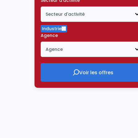
Secteur d'activité
Secteur d'activité
Icône ouvrir la liste déroulante
Industrie
Supprimer le critère Industrie
Agence
Agence
Icône ouvrir la liste déroulante
Voir les offres
Voir les offres