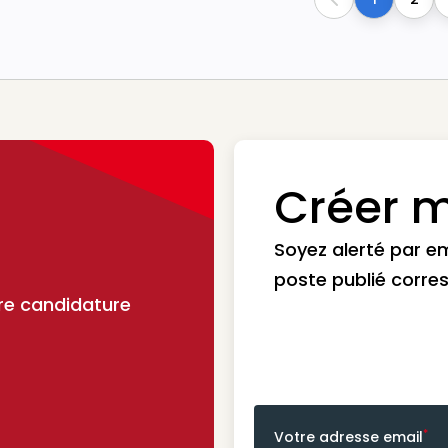
Previous
Créer m
Soyez alerté par e
poste publié corre
re candidature
*
Votre adresse email