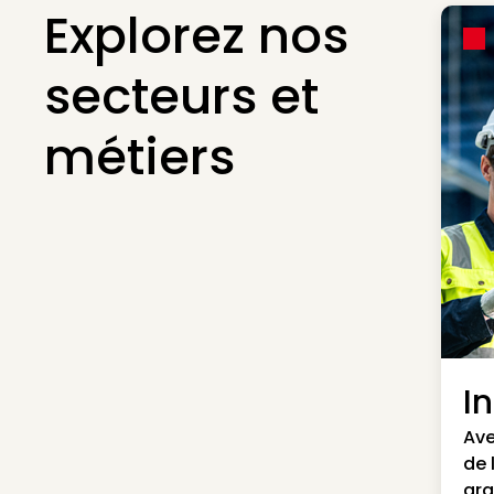
Explorez nos
secteurs et
métiers
I
Ave
de 
gra