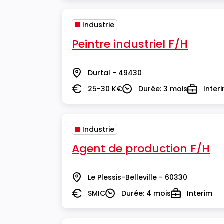
Industrie
Peintre industriel F/H
Durtal - 49430
Lieu
25-30 K€
Durée: 3 mois
Inter
Salaire
Durée
Type
Industrie
Agent de production F/H
Le Plessis-Belleville - 60330
Lieu
SMIC
Durée: 4 mois
Interim
Salaire
Durée
Type