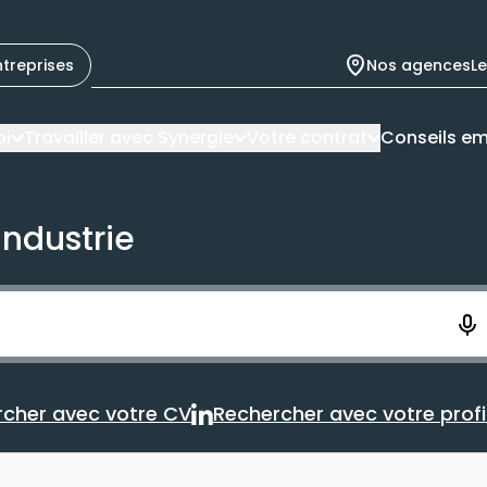
ntreprises
Nos agences
L
oi
Travailler avec Synergie
Votre contrat
Conseils em
industrie
ement. Vous aurez 10 secondes pour enregistrer votre re
cher avec votre CV
Rechercher avec votre profil
Rechercher avec votre CV
Rechercher