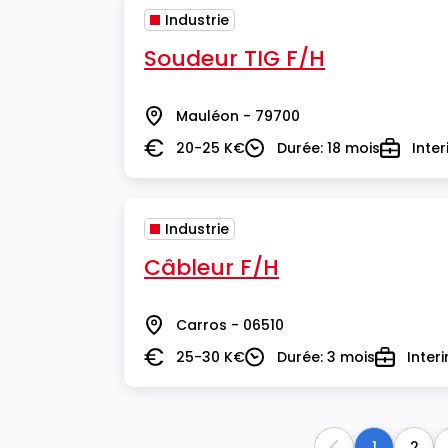
Industrie
Soudeur TIG F/H
Mauléon - 79700
Lieu
20-25 K€
Durée: 18 mois
Inte
Salaire
Durée
Type
Industrie
Câbleur F/H
Carros - 06510
Lieu
25-30 K€
Durée: 3 mois
Inter
Salaire
Durée
Type
1
2