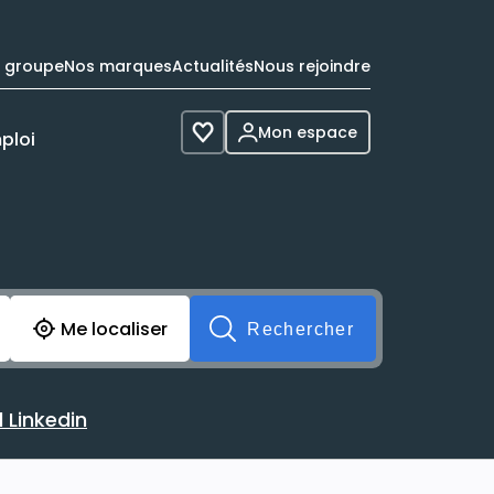
e groupe
Nos marques
Actualités
Nous rejoindre
Mon espace
ploi
Voir les favoris
cherche avant soumission du formulaire. Vous pouvez de 
Me localiser
Rechercher
 Linkedin
 avec votre profil Linkedin