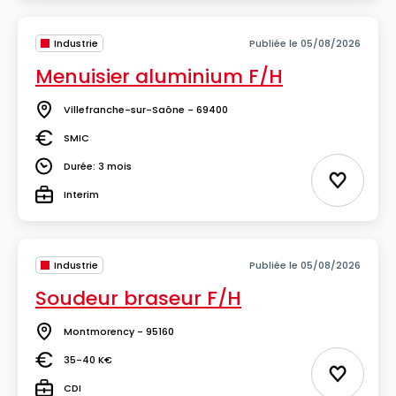
Industrie
Publiée le 05/08/2026
Menuisier aluminium F/H
Villefranche-sur-Saône - 69400
Lieu
SMIC
Salaire
Durée: 3 mois
Durée
Ajouter 
Interim
Type
Industrie
Publiée le 05/08/2026
Soudeur braseur F/H
Montmorency - 95160
Lieu
35-40 K€
Salaire
Ajouter 
CDI