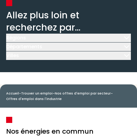
Allez plus loin et
recherchez par...
Régions
Icône d'illustration
Départements
Icône d'illustration
Villes
Icône d'illustration
Accueil
-
Trouver un emploi
-
Nos offres d'emploi par secteur
-
Offres d'emploi dans l'industrie
Nos énergies en commun