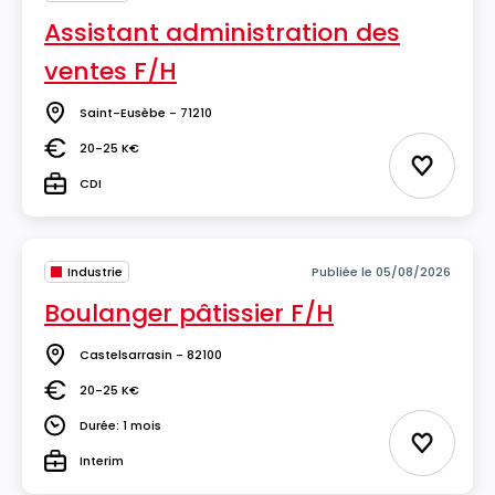
Assistant administration des
ventes F/H
Saint-Eusèbe - 71210
Lieu
20-25 K€
Salaire
Ajouter 
CDI
Type
Industrie
Publiée le 05/08/2026
Boulanger pâtissier F/H
Castelsarrasin - 82100
Lieu
20-25 K€
Salaire
Durée: 1 mois
Durée
Ajouter 
Interim
Type