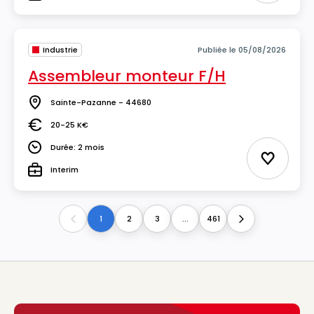
Type
Industrie
Publiée le 05/08/2026
Assembleur monteur F/H
Sainte-Pazanne - 44680
Lieu
20-25 K€
Salaire
Durée: 2 mois
Durée
Ajouter 
Interim
Type
1
2
3
...
461
Previous
Next