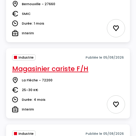
Bernouville - 27660
Lieu
SMIC
Salaire
Durée: 1 mois
Durée
Ajouter 
Interim
Type
Industrie
Publiée le 05/08/2026
Magasinier cariste F/H
La Flèche - 72200
Lieu
25-30 K€
Salaire
Durée: 4 mois
Durée
Ajouter 
Interim
Type
Industrie
Publiée le 05/08/2026