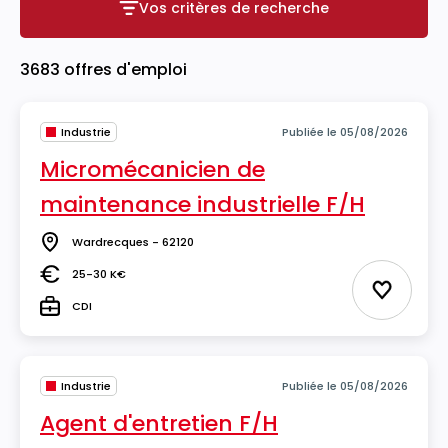
Vos critères de recherche
Vos critères de recherche
3683 offres d'emploi
Industrie
Publiée le 05/08/2026
Micromécanicien de
maintenance industrielle F/H
Wardrecques - 62120
Lieu
25-30 K€
Salaire
Ajouter 
CDI
Type
Industrie
Publiée le 05/08/2026
Agent d'entretien F/H