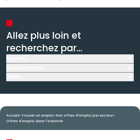
Allez plus loin et
recherchez par...
Régions
Icône d'illustration
Départements
Icône d'illustration
Villes
Icône d'illustration
Accueil
-
Trouver un emploi
-
Nos offres d'emploi par secteur
-
Offres d'emploi dans l'industrie