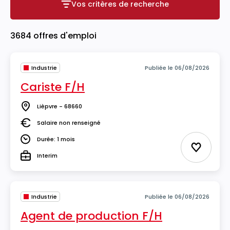
Vos critères de recherche
Vos critères de recherche
3684 offres d'emploi
Industrie
Publiée le 06/08/2026
Cariste F/H
Lièpvre - 68660
Lieu
Salaire non renseigné
Salaire
Durée: 1 mois
Durée
Ajouter 
Interim
Type
Industrie
Publiée le 06/08/2026
Agent de production F/H