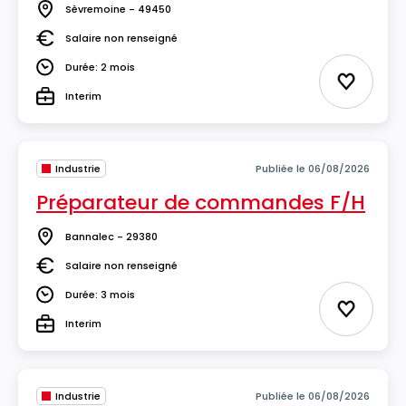
Sèvremoine - 49450
Lieu
Salaire non renseigné
Salaire
Durée: 2 mois
Durée
Ajouter 
Interim
Type
Industrie
Publiée le 06/08/2026
Préparateur de commandes F/H
Bannalec - 29380
Lieu
Salaire non renseigné
Salaire
Durée: 3 mois
Durée
Ajouter 
Interim
Type
Industrie
Publiée le 06/08/2026