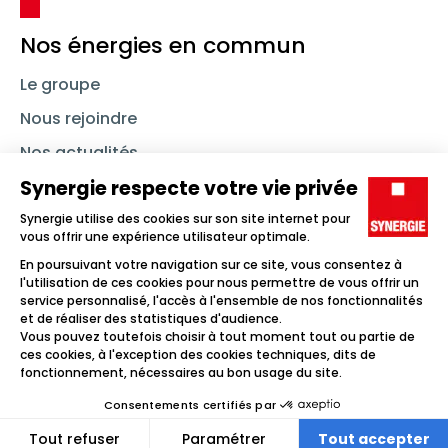
Nos énergies en commun
Le groupe
Nous rejoindre
Nos actualités
Nous contacter
Linkedin
Synergie
Instagram
TikTok
Youtube
Trouver un emploi
Icône d'illustration
Candidats
Icône d'illustration
Entreprises
Icône d'illustration
Nos agences
Icône d'illustration