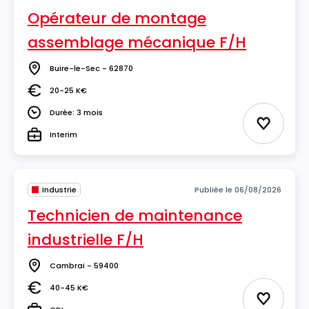
Opérateur de montage
assemblage mécanique F/H
Buire-le-Sec - 62870
Lieu
20-25 K€
Salaire
Durée: 3 mois
Durée
Ajouter 
Interim
Type
Industrie
Publiée le 06/08/2026
Technicien de maintenance
industrielle F/H
Cambrai - 59400
Lieu
40-45 K€
Salaire
Ajouter 