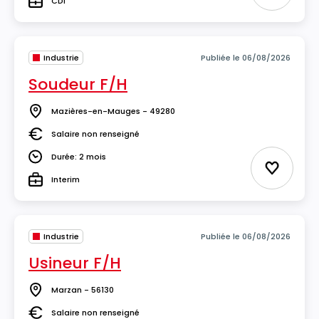
CDI
Type
Industrie
Publiée le 06/08/2026
Soudeur F/H
Mazières-en-Mauges - 49280
Lieu
Salaire non renseigné
Salaire
Durée: 2 mois
Durée
Ajouter 
Interim
Type
Industrie
Publiée le 06/08/2026
Usineur F/H
Marzan - 56130
Lieu
Salaire non renseigné