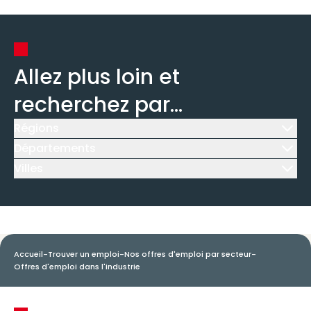
Allez plus loin et
recherchez par...
Régions
Icône d'illustration
Départements
Icône d'illustration
Villes
Icône d'illustration
Accueil
-
Trouver un emploi
-
Nos offres d'emploi par secteur
-
Offres d'emploi dans l'industrie