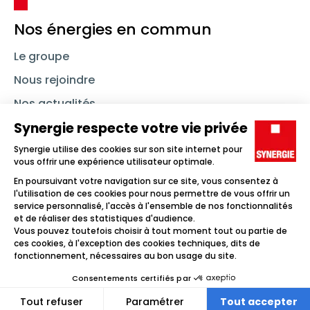
Nos énergies en commun
Le groupe
Nous rejoindre
Nos actualités
Nous contacter
Linkedin
Synergie
Instagram
TikTok
Youtube
Trouver un emploi
Icône d'illustration
Candidats
Icône d'illustration
Entreprises
Icône d'illustration
Nos agences
Icône d'illustration