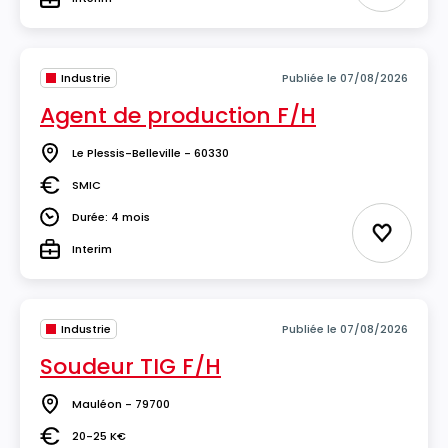
Type
Industrie
Publiée le 07/08/2026
Agent de production F/H
Le Plessis-Belleville - 60330
Lieu
SMIC
Salaire
Durée: 4 mois
Durée
Ajouter 
Interim
Type
Industrie
Publiée le 07/08/2026
Soudeur TIG F/H
Mauléon - 79700
Lieu
20-25 K€
Salaire