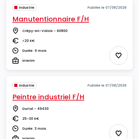
Industrie
Publiée le 07/08/2026
Manutentionnaire F/H
Crépy-en-Valois - 60800
Lieu
<20 K€
Salaire
Durée: 4 mois
Durée
Ajouter 
Interim
Type
Industrie
Publiée le 07/08/2026
Peintre industriel F/H
Durtal - 49430
Lieu
25-30 K€
Salaire
Durée: 3 mois
Durée
Ajouter 
Interim