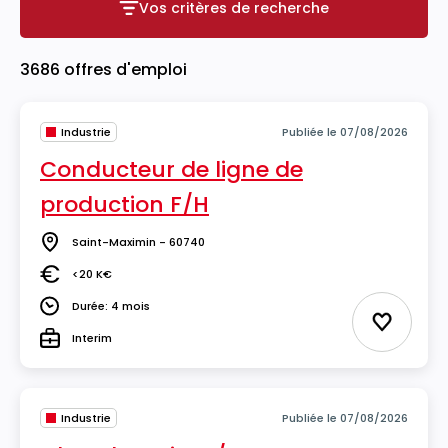
Vos critères de recherche
Vos critères de recherche
3686 offres d'emploi
Industrie
Publiée le 07/08/2026
Conducteur de ligne de
production F/H
Saint-Maximin - 60740
Lieu
<20 K€
Salaire
Durée: 4 mois
Durée
Ajouter 
Interim
Type
Industrie
Publiée le 07/08/2026