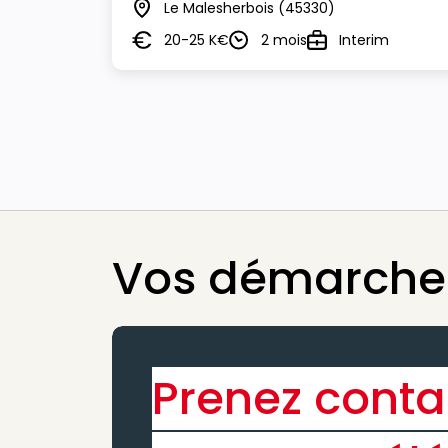
Le Malesherbois
(45330)
Lieu
20-25 K€
2 mois
Interim
Salaire
Durée
Type
Vos démarches
Prenez conta