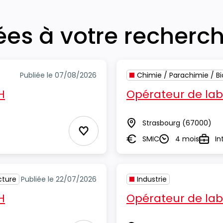
iées à votre recherc
Publiée le 07/08/2026
Chimie / Parachimie / Bi
H
Opérateur de lab
Strasbourg
(67000)
Lieu
Ajouter aux Favoris
SMIC
4 mois
In
Salaire
Durée
Type
cture
Publiée le 22/07/2026
Industrie
H
Opérateur de lab