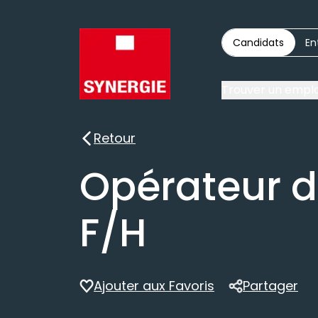
Candidats
En
Trouver un emplo
Retour
Retour
Opérateur d
F/H
Ajouter aux Favoris
Partager
Partager