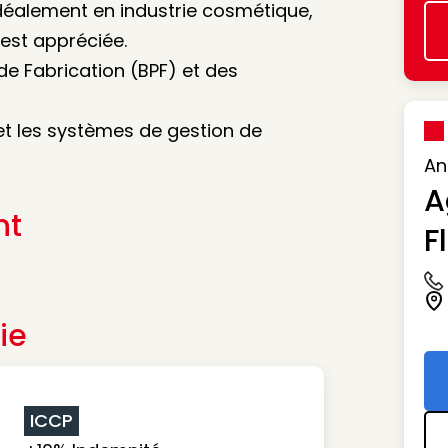
idéalement en industrie cosmétique,
est appréciée.
e Fabrication (BPF) et des
 et les systèmes de gestion de
An
A
nt
F
Ic
Ic
ie
ICCP