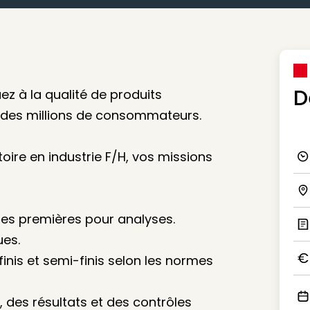
D
uez à la qualité de produits
r des millions de consommateurs.
oire en industrie F/H, vos missions
Ico
Ico
ères premières pour analyses.
ues.
Ic
inis et semi-finis selon les normes
Ico
s, des résultats et des contrôles