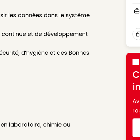
Ico
isir les données dans le système
Ico
on continue et de développement
I
écurité, d’hygiène et des Bonnes
C
i
Av
ra
n laboratoire, chimie ou