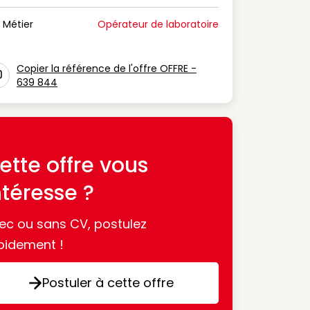
n Période de disponibilité
Métier
Opérateur de laboratoire
n Métier
Copier la référence de l'offre OFFRE -
639 844
con copy to clipboard
ette offre vous
ntéresse ?
ec ou sans CV, postulez
pidement !
Postuler à cette offre
Postuler à cette offre