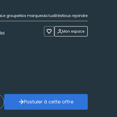
s
Le groupe
Nos marques
Actualités
Nous rejoindre
Mon espace
loi
Voir les favoris
Postuler à cette offre
réer mon alerte
Postuler à cette offre