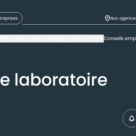
treprises
Nos agence
i
Travailler avec Synergie
Votre contrat
Conseils emp
e laboratoire
C