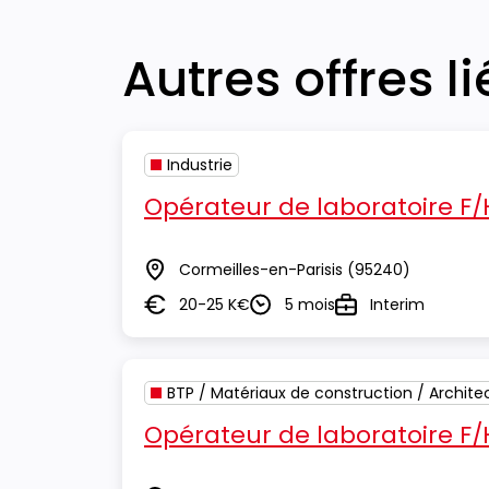
Autres offres l
Industrie
Opérateur de laboratoire F/
Cormeilles-en-Parisis
(95240)
Lieu
20-25 K€
5 mois
Interim
Salaire
Durée
Type
BTP / Matériaux de construction / Archite
Opérateur de laboratoire F/