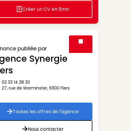
Créer un CV en 5mn
Icon decorative
nonce publiée par
gence Synergie
Visuel générique des agen
lers
02 33 14 38 33
ône téléphone
27, rue de Warminster
,
61100
Flers
ône adresse
Toutes les offres de l'agence
Toutes les offres de l'agence
Nous contacter