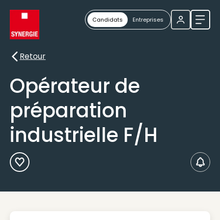
Candidats
Entreprises
Ouvri
Retour
Retour
Opérateur de
préparation
industrielle F/H
Ajouter aux Favoris
Créer