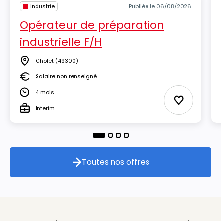
Industrie
Publiée le 06/08/2026
Opérateur de préparation
industrielle F/H
Cholet
(49300)
Lieu
Salaire non renseigné
Salaire
4 mois
Durée
Ajouter aux
Interim
Type
Toutes nos offres
Toutes nos offres