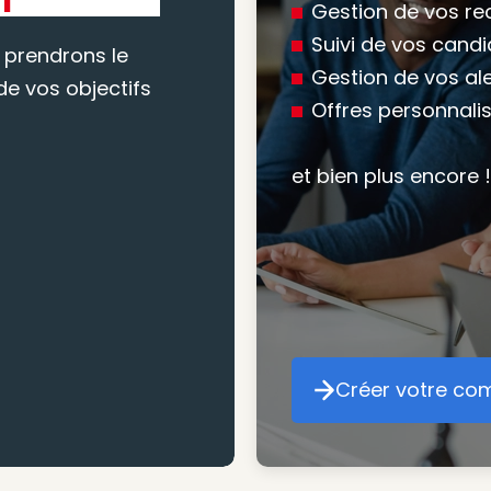
Gestion de vos re
conseil
Suivi de vos cand
 prendrons le
Gestion de vos al
e vos objectifs
Offres personnali
Nous vous accomp
votre recherche, en
et bien plus encore !
mesure pour maxim
atteindre vos objec
Créer votre co
Cr