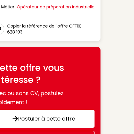
Métier
Opérateur de préparation industrielle
n Métier
Copier la référence de l'offre OFFRE -
628 103
con copy to clipboard
ette offre vous
ntéresse ?
ec ou sans CV, postulez
pidement !
Postuler à cette offre
Postuler à cette offre