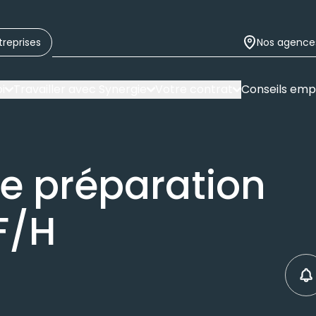
treprises
Nos agence
i
Travailler avec Synergie
Votre contrat
Conseils emp
e préparation
 F/H
C