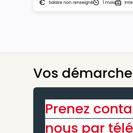
Salaire non renseigné
1 mois
Int
Salaire
Durée
Type
Vos démarches
Prenez conta
nous par tél