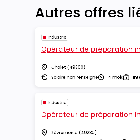
Autres offres l
Industrie
Opérateur de préparation in
Cholet
(49300)
Lieu
Salaire non renseigné
4 mois
Int
Salaire
Durée
Type
Industrie
Opérateur de préparation in
Sèvremoine
(49230)
Lieu