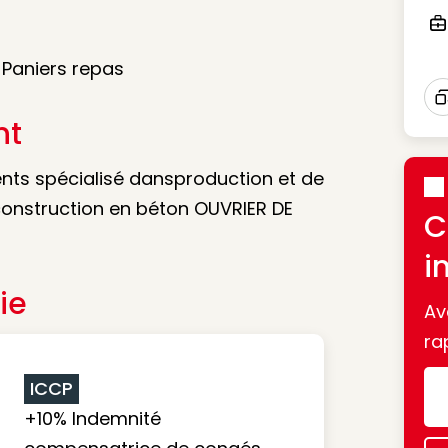
Ico
 Paniers repas
I
nt
nts spécialisé dansproduction et de
construction en béton OUVRIER DE
C
i
ie
Av
ra
ICCP
+10% Indemnité