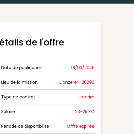
étails de l'offre
Date de publication
01/03/2026
n Date de publication
Lieu de la mission
Donzère - 26290
n Lieu de la mission
Type de contrat
Interim
on Type de contrat
Salaire
20-25 K€
n Salaire
Période de disponibilité
Offre expirée
n Période de disponibilité