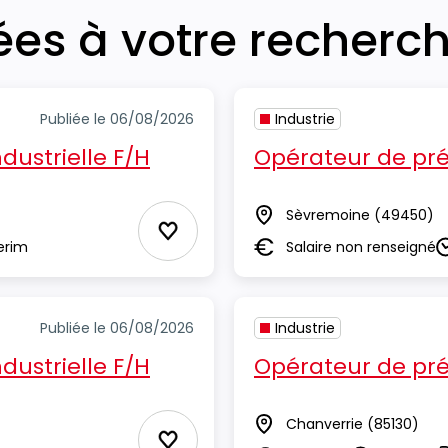
iées à votre recherc
Publiée le 06/08/2026
Industrie
dustrielle F/H
Opérateur de prép
Sèvremoine
(49450)
Lieu
Ajouter aux Favoris
erim
Salaire non renseigné
Salaire
D
Publiée le 06/08/2026
Industrie
dustrielle F/H
Opérateur de prép
Chanverrie
(85130)
Lieu