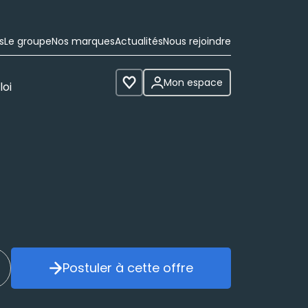
s
Le groupe
Nos marques
Actualités
Nous rejoindre
Mon espace
loi
Voir les favoris
Postuler à cette offre
réer mon alerte
Postuler à cette offre