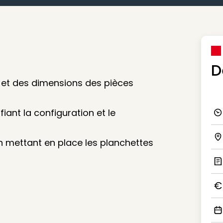
D
t et des dimensions des pièces
iant la configuration et le
Ico
n mettant en place les planchettes
Ico
Ic
Ico
Ico