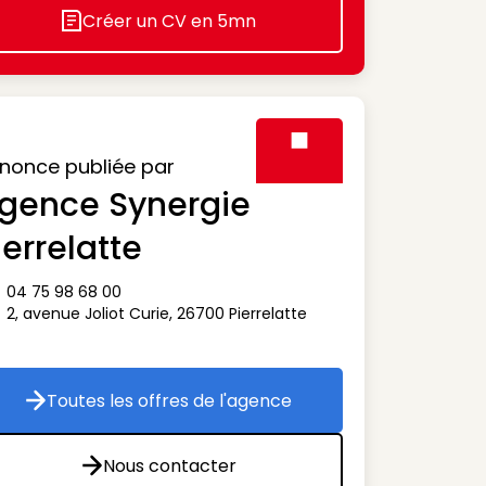
Créer un CV en 5mn
Icon decorative
nonce publiée par
gence Synergie
Visuel générique des agen
ierrelatte
04 75 98 68 00
ône téléphone
2, avenue Joliot Curie
,
26700
Pierrelatte
ône adresse
Toutes les offres de l'agence
Toutes les offres de l'agence
Nous contacter
Nous contacter