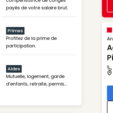
compensatrice de congés
payés de votre salaire brut.
Primes
Profitez de la prime de
An
A
participation.
P
Aides
Ic
Ic
Mutuelle, logement, garde
d’enfants, retraite, permis…