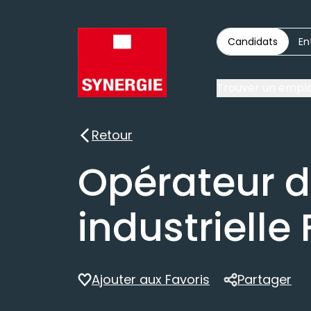
Candidats
En
Trouver un emplo
Retour
Retour
Opérateur d
industrielle
Ajouter aux Favoris
Partager
Partager