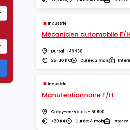
Salaire
Durée
Type
Industrie
Mécanicien automobile F/
Durtal - 49430
Lieu
25-30 K€
Durée: 3 mois
Inter
Salaire
Durée
Type
Industrie
Manutentionnaire F/H
Crépy-en-Valois - 60800
Lieu
<20 K€
Durée: 4 mois
Interim
Salaire
Durée
Type