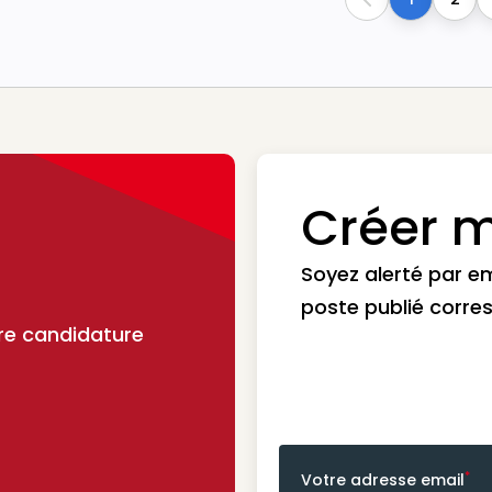
Previous
Créer m
Soyez alerté par e
poste publié corre
re candidature
*
Votre adresse email