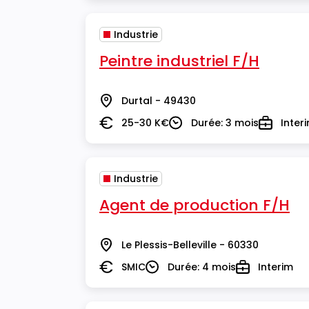
Industrie
Peintre industriel F/H
Durtal - 49430
Lieu
25-30 K€
Durée: 3 mois
Inter
Salaire
Durée
Type
Industrie
Agent de production F/H
Le Plessis-Belleville - 60330
Lieu
SMIC
Durée: 4 mois
Interim
Salaire
Durée
Type