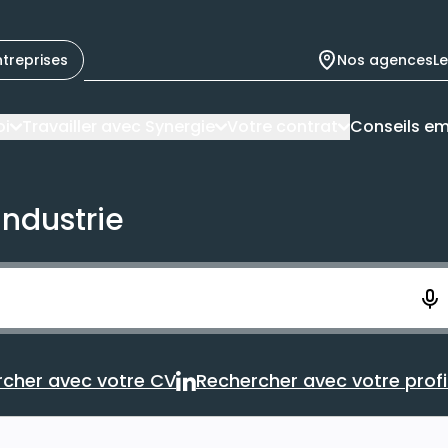
ntreprises
Nos agences
L
oi
Travailler avec Synergie
Votre contrat
Conseils em
industrie
ement. Vous aurez 10 secondes pour enregistrer votre re
cher avec votre CV
Rechercher avec votre profil
Rechercher avec votre CV
Rechercher