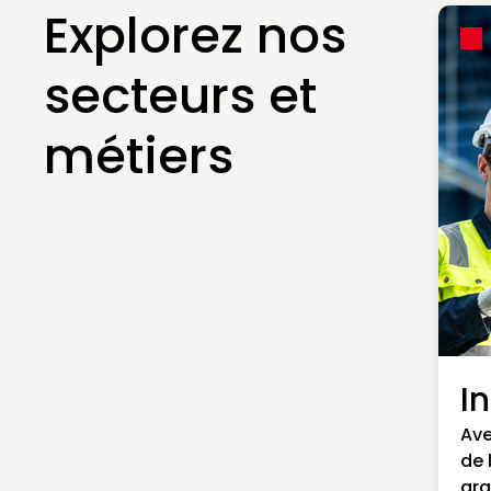
Explorez nos
secteurs et
métiers
I
Ave
de 
gra