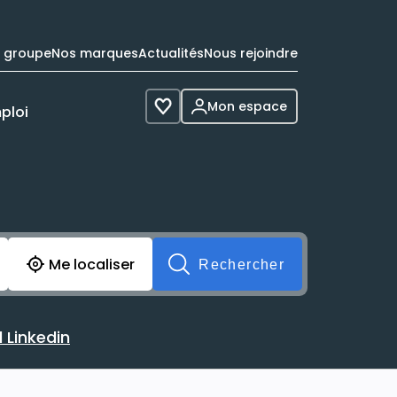
e groupe
Nos marques
Actualités
Nous rejoindre
Mon espace
ploi
Voir les favoris
cherche avant soumission du formulaire. Vous pouvez de 
Me localiser
Rechercher
 Linkedin
 avec votre profil Linkedin