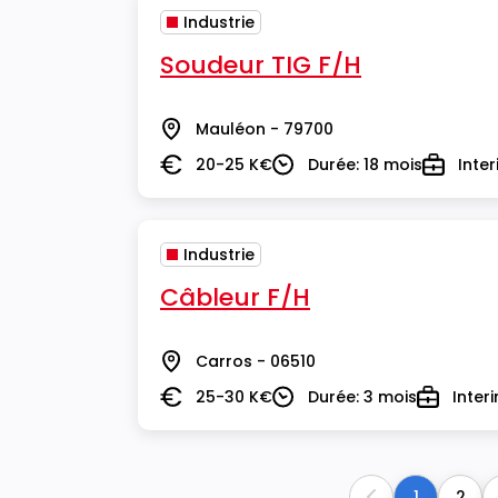
Industrie
Soudeur TIG F/H
Mauléon - 79700
Lieu
20-25 K€
Durée: 18 mois
Inte
Salaire
Durée
Type
Industrie
Câbleur F/H
Carros - 06510
Lieu
25-30 K€
Durée: 3 mois
Inter
Salaire
Durée
Type
1
2