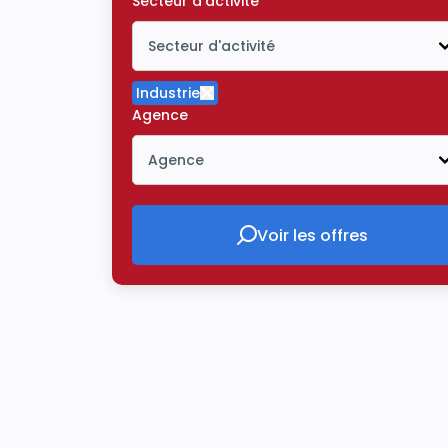
Secteur d'activité
Secteur d'activité
Icône ouvrir la liste déroulante
Industrie
Supprimer le critère Industrie
Agence
Agence
Icône ouvrir la liste déroulante
Voir les offres
Voir les offres