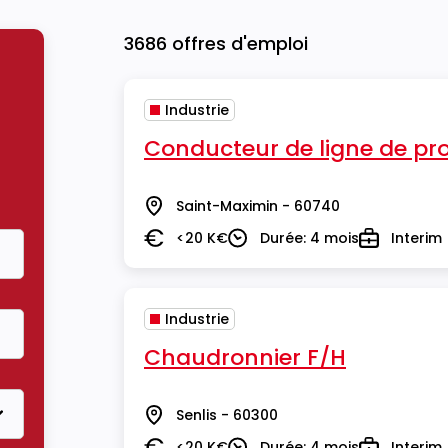
3686 offres d'emploi
Industrie
Conducteur de ligne de pr
Saint-Maximin - 60740
Lieu
<20 K€
Durée: 4 mois
Interim
Salaire
Durée
Type
Industrie
Chaudronnier F/H
Senlis - 60300
Lieu
<20 K€
Durée: 4 mois
Interim