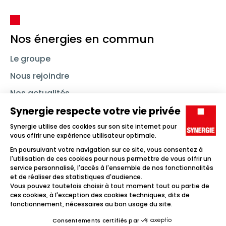
Nos énergies en commun
Le groupe
Nous rejoindre
Nos actualités
Nous contacter
Linkedin
Synergie
Instagram
TikTok
Youtube
Trouver un emploi
Icône d'illustration
Candidats
Icône d'illustration
Entreprises
Icône d'illustration