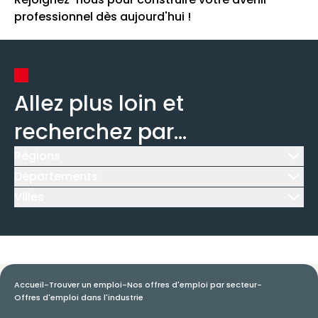
professionnel dès aujourd'hui !
Allez plus loin et
recherchez par...
Régions
Icône d'illustration
Départements
Icône d'illustration
Villes
Icône d'illustration
Accueil
-
Trouver un emploi
-
Nos offres d'emploi par secteur
-
Offres d'emploi dans l'industrie