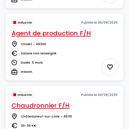
Type
Industrie
Publiée le 06/08/2026
Agent de production F/H
Cholet - 49300
Lieu
Salaire non renseigné
Salaire
Durée: 5 mois
Durée
Ajouter 
Interim
Type
Industrie
Publiée le 06/08/2026
Chaudronnier F/H
Châteauneuf-sur-Loire - 45110
Lieu
30-35 K€
Salaire