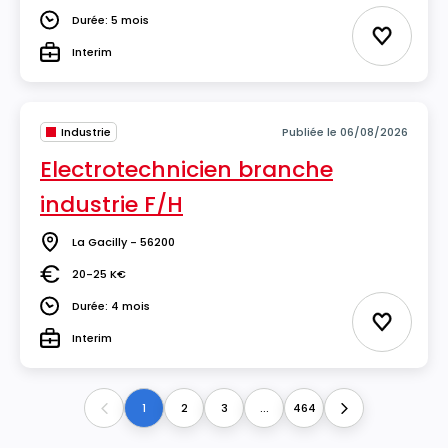
Durée: 5 mois
Durée
Ajouter 
Interim
Type
Industrie
Publiée le 06/08/2026
Electrotechnicien branche
industrie F/H
La Gacilly - 56200
Lieu
20-25 K€
Salaire
Durée: 4 mois
Durée
Ajouter 
Interim
Type
1
2
3
...
464
Previous
Next