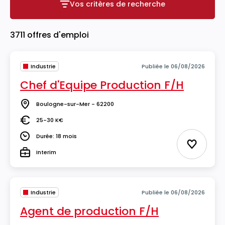
Vos critères de recherche
Vos critères de recherche
3711 offres d'emploi
Industrie
Publiée le 06/08/2026
Chef d'Equipe Production F/H
Boulogne-sur-Mer - 62200
Lieu
25-30 K€
Salaire
Durée: 18 mois
Durée
Ajouter 
Interim
Type
Industrie
Publiée le 06/08/2026
Agent de production F/H