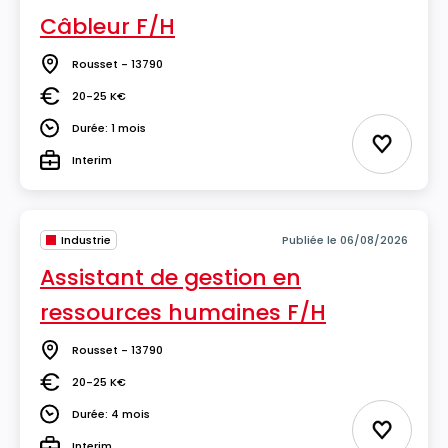
Câbleur F/H
Rousset - 13790
Lieu
20-25 K€
Salaire
Durée: 1 mois
Durée
Ajouter 
Interim
Type
Industrie
Publiée le 06/08/2026
Assistant de gestion en
ressources humaines F/H
Rousset - 13790
Lieu
20-25 K€
Salaire
Durée: 4 mois
Durée
Ajouter 
Interim