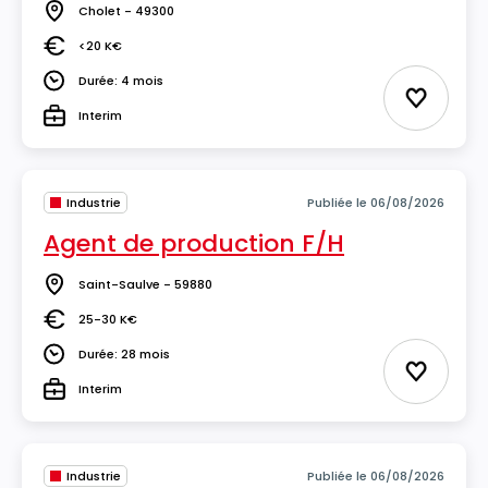
Cholet - 49300
Lieu
<20 K€
Salaire
Durée: 4 mois
Durée
Ajouter 
Interim
Type
Industrie
Publiée le 06/08/2026
Agent de production F/H
Saint-Saulve - 59880
Lieu
25-30 K€
Salaire
Durée: 28 mois
Durée
Ajouter 
Interim
Type
Industrie
Publiée le 06/08/2026