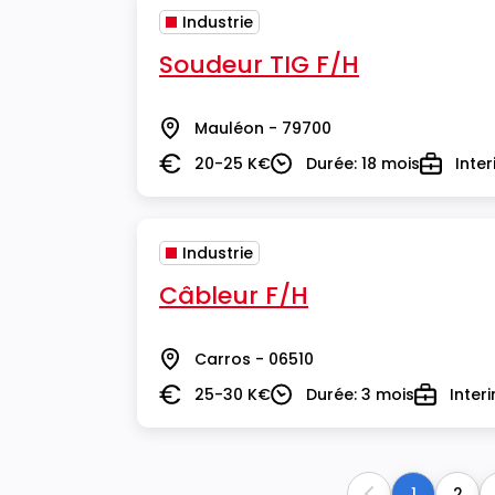
Industrie
Soudeur TIG F/H
Mauléon - 79700
Lieu
20-25 K€
Durée: 18 mois
Inte
Salaire
Durée
Type
Industrie
Câbleur F/H
Carros - 06510
Lieu
25-30 K€
Durée: 3 mois
Inter
Salaire
Durée
Type
1
2