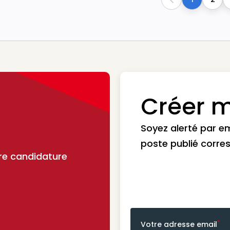
Previous
Créer m
Soyez alerté par e
poste publié corre
re candidature
*
Votre adresse email