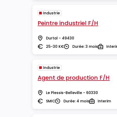
Industrie
Peintre industriel F/H
Durtal - 49430
Lieu
25-30 K€
Durée: 3 mois
Inter
Salaire
Durée
Type
Industrie
Agent de production F/H
Le Plessis-Belleville - 60330
Lieu
SMIC
Durée: 4 mois
Interim
Salaire
Durée
Type