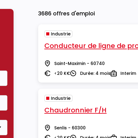
3686 offres d'emploi
Industrie
Conducteur de ligne de pr
Saint-Maximin - 60740
Lieu
<20 K€
Durée: 4 mois
Interim
Salaire
Durée
Type
Industrie
Chaudronnier F/H
Senlis - 60300
Lieu
<20 K€
Durée: 4 mois
Interim