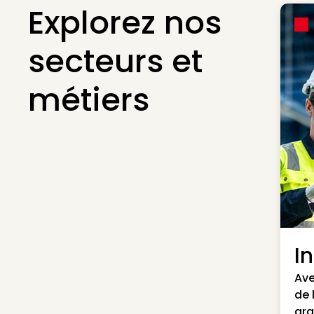
Explorez nos
secteurs et
métiers
I
Ave
de 
gra