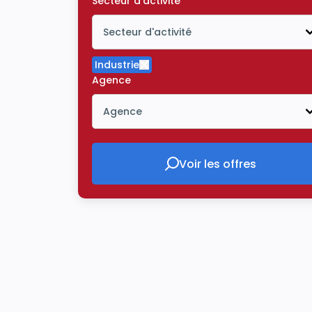
Secteur d'activité
Secteur d'activité
Icône ouvrir la liste déroulante
Industrie
Supprimer le critère Industrie
Agence
Agence
Icône ouvrir la liste déroulante
Voir les offres
Voir les offres