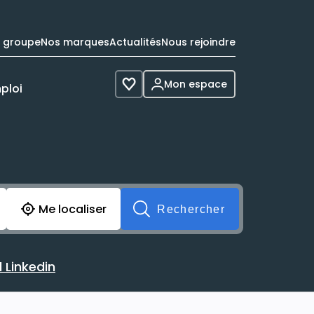
e groupe
Nos marques
Actualités
Nous rejoindre
Mon espace
ploi
Voir les favoris
cherche avant soumission du formulaire. Vous pouvez de 
Me localiser
Rechercher
 Linkedin
 avec votre profil Linkedin