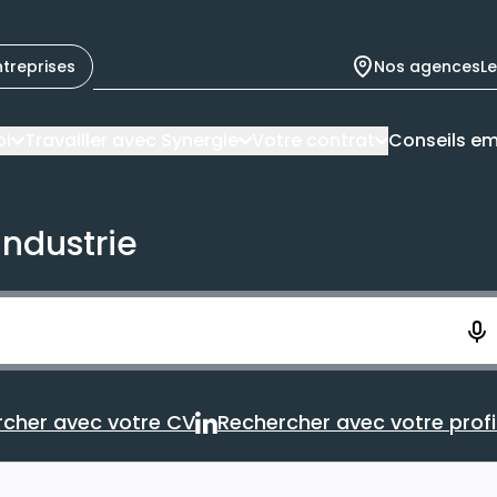
ntreprises
Nos agences
L
oi
Travailler avec Synergie
Votre contrat
Conseils em
industrie
ement. Vous aurez 10 secondes pour enregistrer votre re
cher avec votre CV
Rechercher avec votre profil
Rechercher avec votre CV
Rechercher