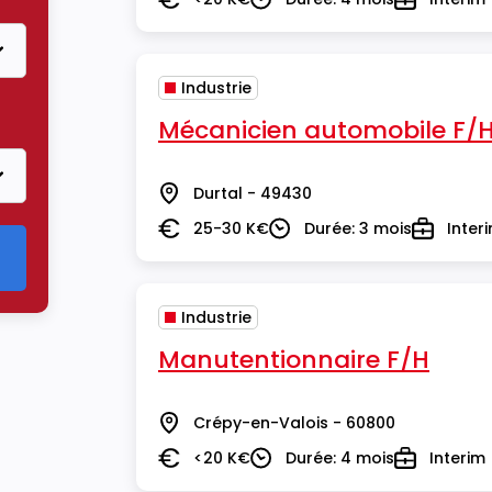
Salaire
Durée
Type
Industrie
Mécanicien automobile F/
Durtal - 49430
Lieu
25-30 K€
Durée: 3 mois
Inter
Salaire
Durée
Type
Industrie
Manutentionnaire F/H
Crépy-en-Valois - 60800
Lieu
<20 K€
Durée: 4 mois
Interim
Salaire
Durée
Type