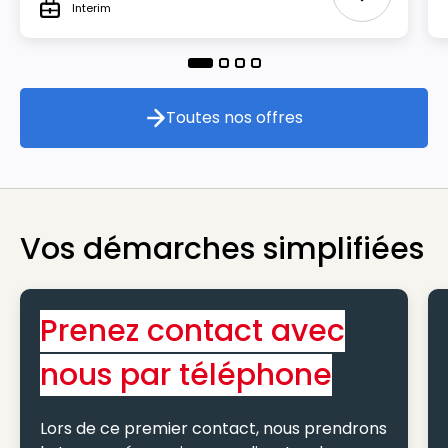
Ajouter aux
Interim
Type
Toutes nos offres
Toutes nos offres
Vos démarches simplifiées
Prenez contact avec
nous par téléphone
Lors de ce premier contact, nous prendrons