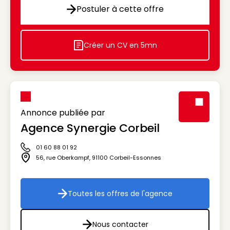
Postuler à cette offre
Postuler à cette offre
Créer un CV en 5mn
Icon decorative
Annonce publiée par
Agence Synergie Corbeil
Visuel génér
01 60 88 01 92
Icône téléphone
56, rue Oberkampf
,
91100
Corbeil-Essonnes
Icône adresse
Toutes les offres de l'agence
Toutes les offres de l'agenc
Nous contacter
Nous contacter