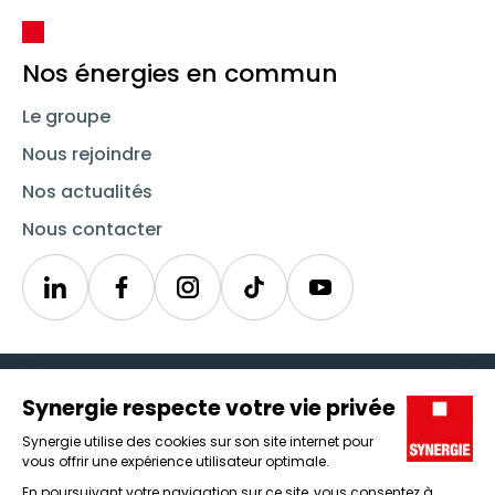
Nos énergies en commun
Le groupe
Nous rejoindre
Nos actualités
Nous contacter
Linkedin
Synergie
Instagram
TikTok
Youtube
Trouver un emploi
Icône d'illustration
Candidats
Icône d'illustration
Entreprises
Icône d'illustration
Nos agences
Icône d'illustration