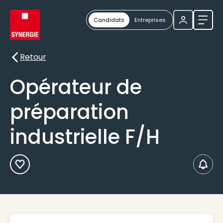
Candidats
Entreprises
Ouvri
Retour
Retour
Opérateur de
préparation
industrielle F/H
Ajouter aux Favoris
Créer