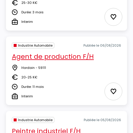
25-30 K€
Salaire
Durée: 3 mois
Durée
Ajouter 
Interim
Type
Industrie Automobile
Publiée le 06/08/2026
Agent de production F/H
Hordain - 59111
Lieu
20-25 K€
Salaire
Durée: 11 mois
Durée
Ajouter 
Interim
Type
Industrie Automobile
Publiée le 05/08/2026
Peintre industriel F/H