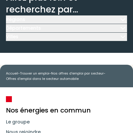
recherchez par...
Régions
Icône d'illustration
Départements
Icône d'illustration
Villes
Icône d'illustration
Accueil
-
Trouver un emploi
-
Nos offres d'emploi par secteur
-
Offres d'emploi dans le secteur automobile
Nos énergies en commun
Le groupe
Nous rejoindre