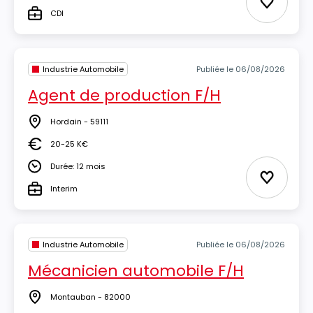
Ajouter 
CDI
Type
Industrie Automobile
Publiée le 06/08/2026
Agent de production F/H
Hordain - 59111
Lieu
20-25 K€
Salaire
Durée: 12 mois
Durée
Ajouter 
Interim
Type
Industrie Automobile
Publiée le 06/08/2026
Mécanicien automobile F/H
Montauban - 82000
Lieu