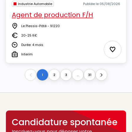
Industrie Automobile
Publiée le 05/08/2026
Agent de production F/H
Le Plessis-Pâté - 91220
Lieu
20-25 K€
Salaire
Durée: 4 mois
Durée
Ajouter 
Interim
Type
1
2
3
...
31
Previous
Next
Candidature spontanée
Inscrivez-vous pour déposer votre