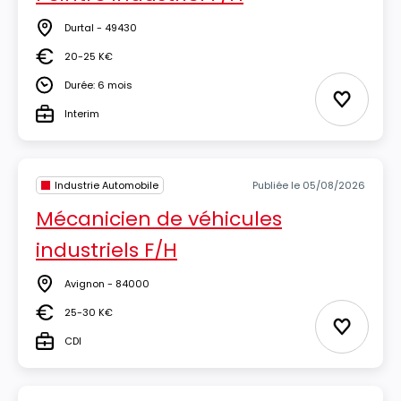
Durtal - 49430
Lieu
20-25 K€
Salaire
Durée: 6 mois
Durée
Ajouter 
Interim
Type
Industrie Automobile
Publiée le 05/08/2026
Mécanicien de véhicules
industriels F/H
Avignon - 84000
Lieu
25-30 K€
Salaire
Ajouter 
CDI
Type