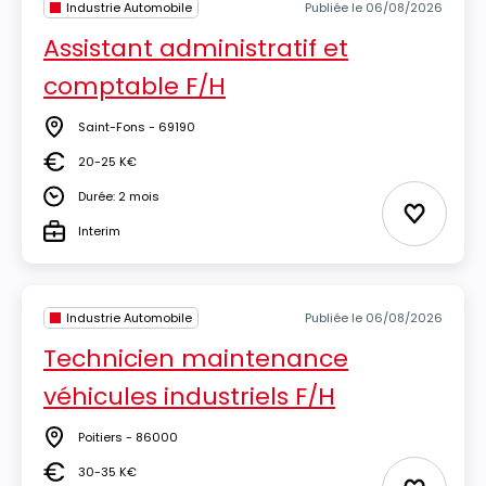
Industrie Automobile
Publiée le 06/08/2026
Assistant administratif et
comptable F/H
Saint-Fons - 69190
Lieu
20-25 K€
Salaire
Durée: 2 mois
Durée
Ajouter 
Interim
Type
Industrie Automobile
Publiée le 06/08/2026
Technicien maintenance
véhicules industriels F/H
Poitiers - 86000
Lieu
30-35 K€
Salaire