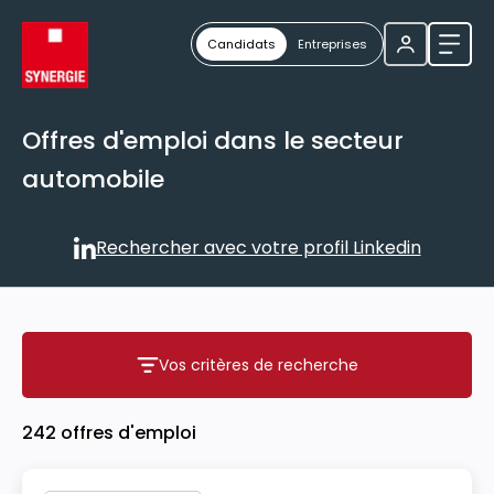
Candidats
Entreprises
Ouvri
Offres d'emploi dans le secteur
automobile
Rechercher avec votre profil Linkedin
Rechercher avec votre profil
Vos critères de recherche
Vos critères de recherche
242 offres d'emploi