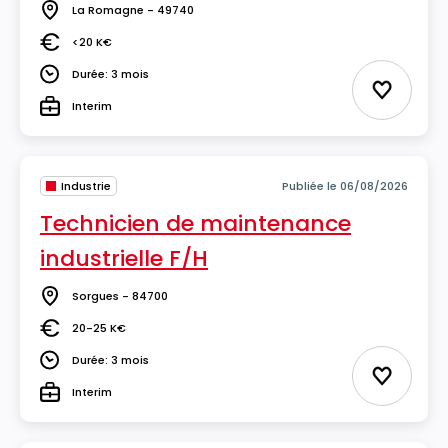
La Romagne - 49740
Lieu
<20 K€
Salaire
Durée: 3 mois
Durée
Ajouter 
Interim
Type
Industrie
Publiée le 06/08/2026
Technicien de maintenance
industrielle F/H
Sorgues - 84700
Lieu
20-25 K€
Salaire
Durée: 3 mois
Durée
Ajouter 
Interim
Type