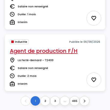
Lieu
Salaire non renseigné
Salaire
Durée: 1 mois
Durée
Ajouter 
Interim
Type
Industrie
Publiée le 06/08/2026
Agent de production F/H
La Ferté-Bernard - 72400
Lieu
Salaire non renseigné
Salaire
Durée: 2 mois
Durée
Ajouter 
Interim
Type
1
2
3
...
465
Previous
Next