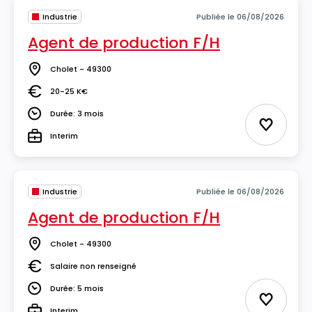
Industrie
Publiée le 06/08/2026
Agent de production F/H
Cholet - 49300
Lieu
20-25 K€
Salaire
Durée: 3 mois
Durée
Ajouter 
Interim
Type
Industrie
Publiée le 06/08/2026
Agent de production F/H
Cholet - 49300
Lieu
Salaire non renseigné
Salaire
Durée: 5 mois
Durée
Ajouter 
Interim