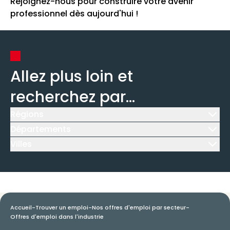
Rejoignez-nous pour construire votre avenir
professionnel dès aujourd'hui !
Allez plus loin et
recherchez par...
Régions
Icône d'illustration
Départements
Icône d'illustration
Villes
Icône d'illustration
Accueil
-
Trouver un emploi
-
Nos offres d'emploi par secteur
-
Offres d'emploi dans l'industrie