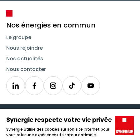
Nos énergies en commun
Le groupe
Nous rejoindre
Nos actualités
Nous contacter
Linkedin
Synergie
Instagram
TikTok
Youtube
Trouver un emploi
Icône d'illustration
Candidats
Icône d'illustration
Entreprises
Icône d'illustration