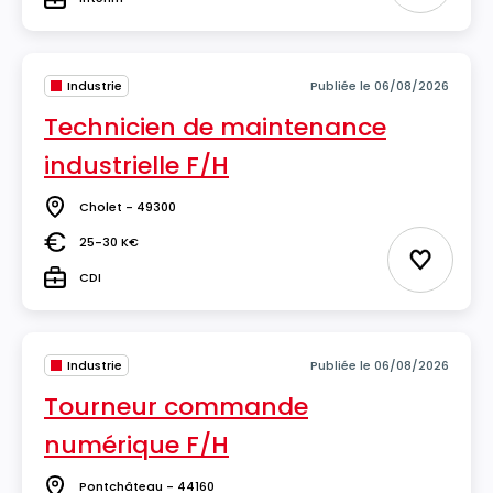
Type
Industrie
Publiée le 06/08/2026
Technicien de maintenance
industrielle F/H
Cholet - 49300
Lieu
25-30 K€
Salaire
Ajouter 
CDI
Type
Industrie
Publiée le 06/08/2026
Tourneur commande
numérique F/H
Pontchâteau - 44160