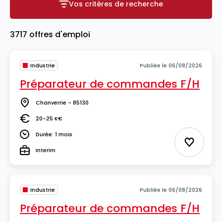
Vos critères de recherche
Vos critères de recherche
3717 offres d'emploi
Industrie
Publiée le 06/08/2026
Préparateur de commandes F/H
Chanverrie - 85130
Lieu
20-25 K€
Salaire
Durée: 1 mois
Durée
Ajouter 
Interim
Type
Industrie
Publiée le 06/08/2026
Préparateur de commandes F/H