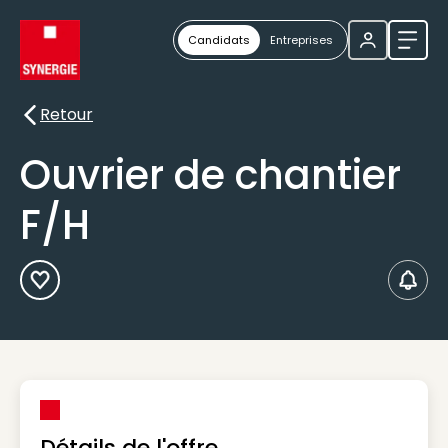
Candidats
Entreprises
Ouvri
Retour
Retour
Ouvrier de chantier
F/H
Ajouter aux Favoris
Créer
Détails de l'offre