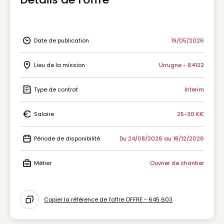
Date de publication
19/05/2026
Icon Date de publication
Lieu de la mission
Urrugne - 64122
Icon Lieu de la mission
Type de contrat
Interim
Icon Type de contrat
Salaire
25-30 K€
Icon Salaire
Période de disponibilité
Du 24/08/2026 au 18/12/2026
Icon Période de disponibilité
Métier
Ouvrier de chantier
Icon Métier
Copier la référence de l'offre OFFRE - 645 603
Icon copy to clipboard