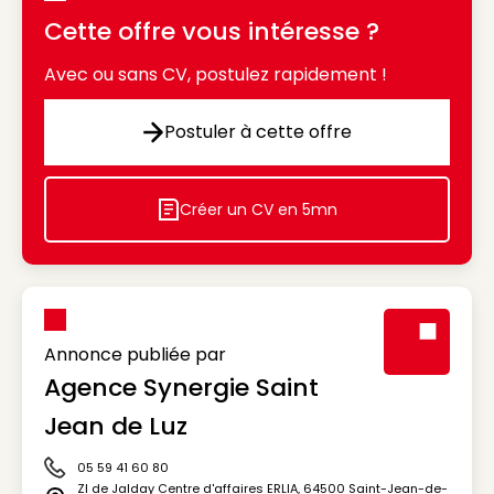
Cette offre vous intéresse ?
Avec ou sans CV, postulez rapidement !
Postuler à cette offre
Postuler à cette offre
Créer un CV en 5mn
Icon decorative
Annonce publiée par
Agence Synergie Saint
Visuel génér
Jean de Luz
05 59 41 60 80
Icône téléphone
ZI de Jalday Centre d'affaires ERLIA
,
64500
Saint-Jean-de-