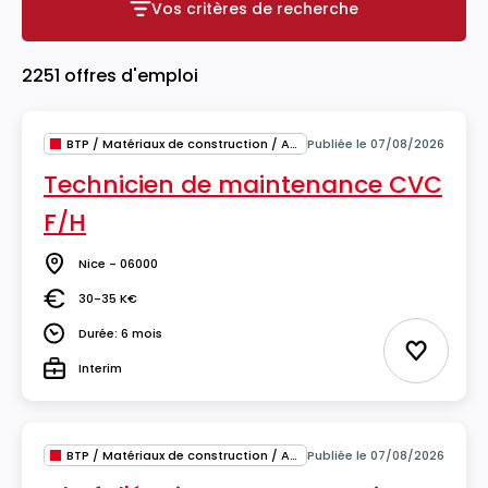
Vos critères de recherche
Vos critères de recherche
2251 offres d'emploi
BTP / Matériaux de construction / Architecture
Publiée le 07/08/2026
Technicien de maintenance CVC
F/H
Nice - 06000
Lieu
30-35 K€
Salaire
Durée: 6 mois
Durée
Ajouter 
Interim
Type
BTP / Matériaux de construction / Architecture
Publiée le 07/08/2026