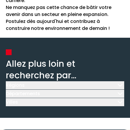
carrière.
Ne manquez pas cette chance de bâtir votre
avenir dans un secteur en pleine expansion.
Postulez dès aujourd'hui et contribuez à
construire notre environnement de demain !
Allez plus loin et
recherchez par...
Régions
Icône d'illustration
Départements
Icône d'illustration
Villes
Icône d'illustration