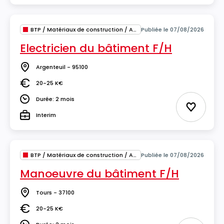
BTP / Matériaux de construction / Architecture
Publiée le 07/08/2026
Electricien du bâtiment F/H
Argenteuil - 95100
Lieu
20-25 K€
Salaire
Durée: 2 mois
Durée
Ajouter 
Interim
Type
BTP / Matériaux de construction / Architecture
Publiée le 07/08/2026
Manoeuvre du bâtiment F/H
Tours - 37100
Lieu
20-25 K€
Salaire