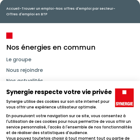
Accueil
-
Trouver un emploi
-
Nos offres d'emploi par secteur
-
Offres d'emploi en BTP
Nos énergies en commun
Le groupe
Nous rejoindre
Nos actualités
Nous contacter
Linkedin
Synergie
Instagram
TikTok
Youtube
Trouver un emploi
Icône d'illustration