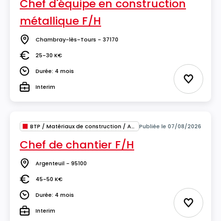
Chef d'équipe en construction
métallique F/H
Chambray-lès-Tours - 37170
Lieu
25-30 K€
Salaire
Durée: 4 mois
Durée
Ajouter 
Interim
Type
BTP / Matériaux de construction / Architecture
Publiée le 07/08/2026
Chef de chantier F/H
Argenteuil - 95100
Lieu
45-50 K€
Salaire
Durée: 4 mois
Durée
Ajouter 
Interim
Type