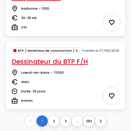
Narbonne - 11100
Lieu
30-35 K€
Salaire
Ajouter 
CDI
Type
BTP / Matériaux de construction / Architecture
Publiée le 07/08/2026
Dessinateur du BTP F/H
Luxeuil-les-Bains - 70300
Lieu
SMIC
Salaire
Durée: 30 jours
Durée
Ajouter 
Interim
Type
1
2
3
...
282
Previous
Next