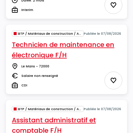
Durée: 2 mois
Durée
Ajouter 
Interim
Type
BTP / Matériaux de construction / Architecture
Publiée le 07/08/2026
Technicien de maintenance en
électronique F/H
Le Mans - 72000
Lieu
Salaire non renseigné
Salaire
Ajouter 
CDI
Type
BTP / Matériaux de construction / Architecture
Publiée le 07/08/2026
Assistant administratif et
comptable F/H