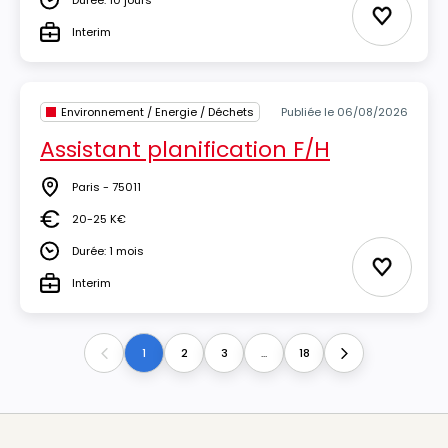
Durée: 10 jours
Durée
Ajouter 
Interim
Type
Environnement / Energie / Déchets
Publiée le 06/08/2026
Assistant planification F/H
Paris - 75011
Lieu
20-25 K€
Salaire
Durée: 1 mois
Durée
Ajouter 
Interim
Type
1
2
3
...
18
Previous
Next