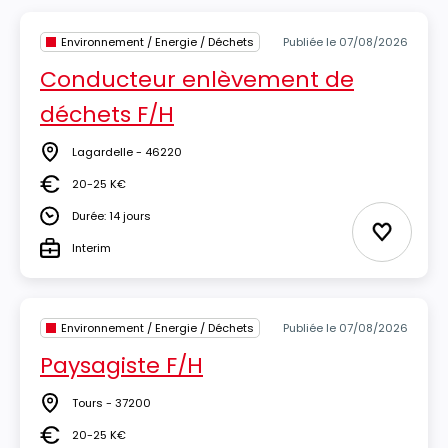
Environnement / Energie / Déchets
Publiée le 07/08/2026
Conducteur enlèvement de
déchets F/H
Lagardelle - 46220
Lieu
20-25 K€
Salaire
Durée: 14 jours
Durée
Ajouter 
Interim
Type
Environnement / Energie / Déchets
Publiée le 07/08/2026
Paysagiste F/H
Tours - 37200
Lieu
20-25 K€
Salaire