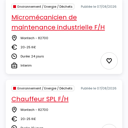
Environnement / Energie / Déchets
Publiée le 07/08/2026
Micromécanicien de
maintenance industrielle F/H
Montech - 82700
Lieu
20-25 K€
Salaire
Durée: 24 jours
Durée
Ajouter 
Interim
Type
Environnement / Energie / Déchets
Publiée le 07/08/2026
Chauffeur SPL F/H
Montech - 82700
Lieu
20-25 K€
Salaire