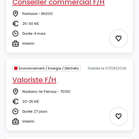
Conseiller commercial F/H
Pontoise - 95000
Lieu
25-30 K€
Salaire
Durée: 4 mois
Durée
Ajouter 
Interim
Type
Environnement / Energie / Déchets
Publiée le 07/08/2026
Valoriste F/H
Noidans-le-Ferroux - 70130
Lieu
20-25 K€
Salaire
Durée: 27 jours
Durée
Ajouter 
Interim
Type