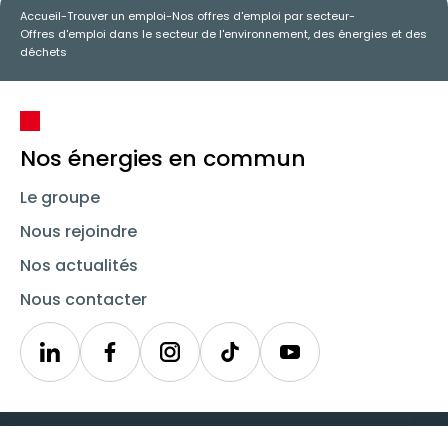
Accueil
-
Trouver un emploi
-
Nos offres d'emploi par secteur
-
Offres d'emploi dans le secteur de l'environnement, des énergies et des
déchets
Nos énergies en commun
Le groupe
Nous rejoindre
Nos actualités
Nous contacter
Linkedin
Synergie
Instagram
TikTok
Youtube
Trouver un emploi