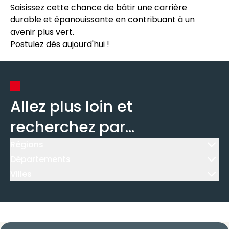
Saisissez cette chance de bâtir une carrière
durable et épanouissante en contribuant à un
avenir plus vert.
Postulez dès aujourd'hui !
Allez plus loin et
recherchez par...
Régions
Icône d'illustration
Départements
Icône d'illustration
Villes
Icône d'illustration