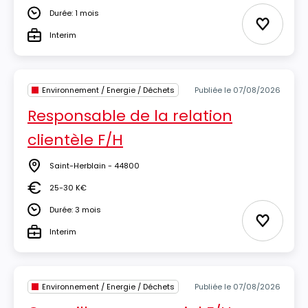
Durée: 1 mois
Durée
Ajouter 
Interim
Type
Environnement / Energie / Déchets
Publiée le 07/08/2026
Responsable de la relation
clientèle F/H
Saint-Herblain - 44800
Lieu
25-30 K€
Salaire
Durée: 3 mois
Durée
Ajouter 
Interim
Type
Environnement / Energie / Déchets
Publiée le 07/08/2026