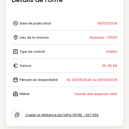
Date de publication
06/07/2026
Icon Date de publication
Lieu de la mission
Toulouse - 31000
Icon Lieu de la mission
Type de contrat
Interim
Icon Type de contrat
Salaire
25-30 K€
Icon Salaire
Période de disponibilité
Du 25/08/2026 au 29/09/2026
Icon Période de disponibilité
Métier
Ouvrier des espaces verts
Icon Métier
Copier la référence de l'offre OFFRE - 657 655
Icon copy to clipboard