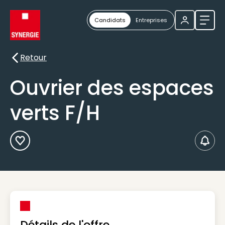
Candidats
Entreprises
Ouvri
Retour
Retour
Ouvrier des espaces
verts F/H
Ajouter aux Favoris
Créer
Détails de l'offre