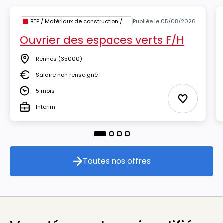
BTP / Matériaux de construction / Architecture
Publiée le 05/08/2026
Ouvrier des espaces verts F/H
Rennes
(35000)
Lieu
Salaire non renseigné
Salaire
5 mois
Durée
Ajouter au
Interim
Type
Toutes nos offres
Toutes nos offres