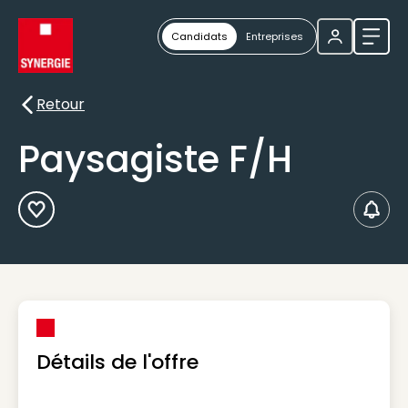
Candidats
Entreprises
Ouvri
Retour
Retour
Paysagiste F/H
Ajouter aux Favoris
Créer
Détails de l'offre