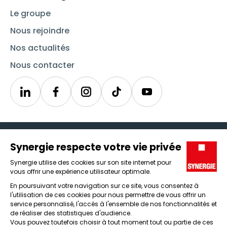
Le groupe
Nous rejoindre
Nos actualités
Nous contacter
Linkedin
Synergie
Instagram
TikTok
Youtube
Trouver un emploi
Icône d'illustration
Candidats
Icône d'illustration
Entreprises
Icône d'illustration
Nos agences
Icône d'illustration
Conditions générales d'utilisation et mentions légales