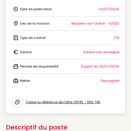
Date de publication
02/07/2026
Icon Date de publication
Lieu de la mission
Beaulieu-sur-Oudon - 53320
Icon Lieu de la mission
Type de contrat
CDI
Icon Type de contrat
Salaire
Salaire non renseigné
Icon Salaire
Période de disponibilité
À partir du 20/07/2026
Icon Période de disponibilité
Métier
Paysagiste
Icon Métier
Copier la référence de l'offre OFFRE - 656 745
Icon copy to clipboard
Descriptif du poste