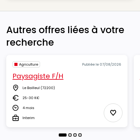
Autres offres liées à votre
recherche
Agriculture
Publiée le 07/08/2026
Paysagiste F/H
Le Bailleul
(72200)
Lieu
25-30 K€
Salaire
4 mois
Durée
Ajouter aux
Interim
Type