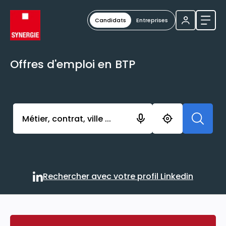
Candidats
Entreprises
Ouvri
Offres d'emploi en BTP
Activer l’élément pour lancer l’enregistrement. Vou
Rechercher avec votre profil Linkedin
Rechercher avec votre profi