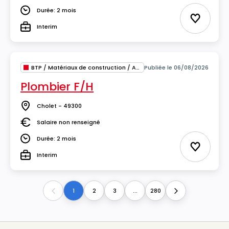
Durée: 2 mois
Durée
Ajouter 
Interim
Type
BTP / Matériaux de construction / Architecture
Publiée le 06/08/2026
Plombier F/H
Cholet - 49300
Lieu
Salaire non renseigné
Salaire
Durée: 2 mois
Durée
Ajouter 
Interim
Type
1
2
3
...
280
Previous
Next