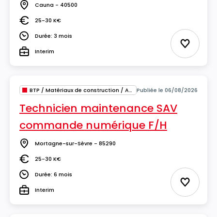
Cauna - 40500
Lieu
25-30 K€
Salaire
Durée: 3 mois
Durée
Ajouter 
Interim
Type
BTP / Matériaux de construction / Architecture
Publiée le 06/08/2026
Technicien maintenance SAV
commande numérique F/H
Mortagne-sur-Sèvre - 85290
Lieu
25-30 K€
Salaire
Durée: 6 mois
Durée
Ajouter 
Interim
Type