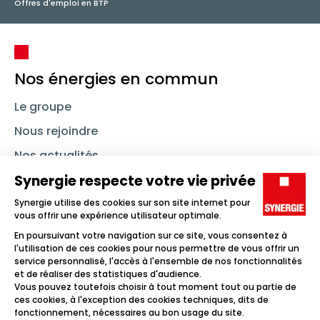
Offres d'emploi en BTP
Nos énergies en commun
Le groupe
Nous rejoindre
Nos actualités
Nous contacter
Linkedin
Synergie
Instagram
TikTok
Youtube
Trouver un emploi
Icône d'illustration
Candidats
Icône d'illustration