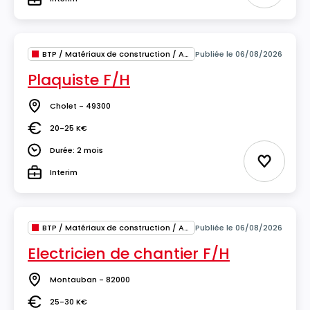
Type
BTP / Matériaux de construction / Architecture
Publiée le 06/08/2026
Plaquiste F/H
Cholet - 49300
Lieu
20-25 K€
Salaire
Durée: 2 mois
Durée
Ajouter 
Interim
Type
BTP / Matériaux de construction / Architecture
Publiée le 06/08/2026
Electricien de chantier F/H
Montauban - 82000
Lieu
25-30 K€
Salaire