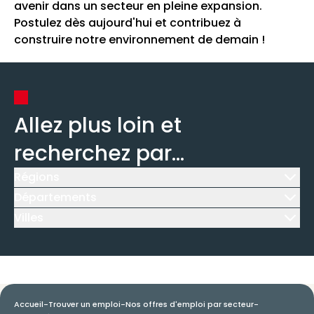
avenir dans un secteur en pleine expansion.
Postulez dès aujourd'hui et contribuez à
construire notre environnement de demain !
Allez plus loin et
recherchez par...
Régions
Icône d'illustration
Départements
Icône d'illustration
Villes
Icône d'illustration
Accueil
-
Trouver un emploi
-
Nos offres d'emploi par secteur
-