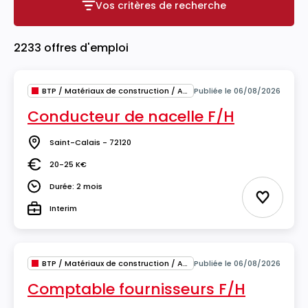
Vos critères de recherche
Vos critères de recherche
2233 offres d'emploi
BTP / Matériaux de construction / Architecture
Publiée le 06/08/2026
Conducteur de nacelle F/H
Saint-Calais - 72120
Lieu
20-25 K€
Salaire
Durée: 2 mois
Durée
Ajouter 
Interim
Type
BTP / Matériaux de construction / Architecture
Publiée le 06/08/2026
Comptable fournisseurs F/H