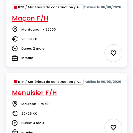
BTP / Matériaux de construction / Architecture
Publiée le 06/08/2026
Maçon F/H
Montauban - 82000
Lieu
25-30 K€
Salaire
Durée: 2 mois
Durée
Ajouter 
Interim
Type
BTP / Matériaux de construction / Architecture
Publiée le 06/08/2026
Menuisier F/H
Mauléon - 79700
Lieu
20-25 K€
Salaire
Durée: 3 mois
Durée
Ajouter 
Interim