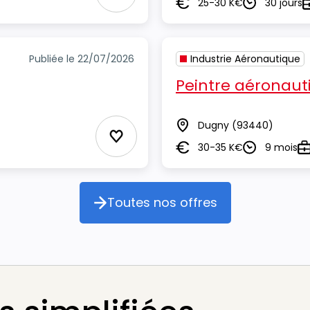
Ajouter aux Favoris
25-30 K€
30 jours
Salaire
Durée
T
Publiée le 22/07/2026
Industrie Aéronautique
Peintre aéronaut
Dugny
(93440)
Lieu
Ajouter aux Favoris
30-35 K€
9 mois
Salaire
Durée
T
Toutes nos offres
Toutes nos offres