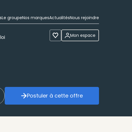
s
Le groupe
Nos marques
Actualités
Nous rejoindre
Mon espace
loi
Voir les favoris
Postuler à cette offre
réer mon alerte
Postuler à cette offre