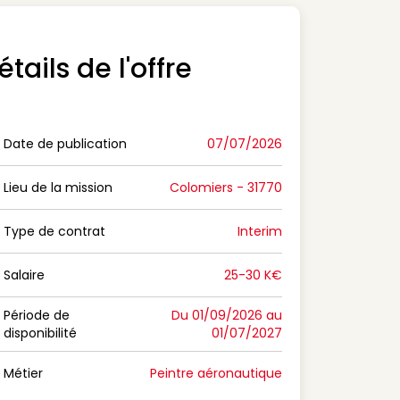
étails de l'offre
Date de publication
07/07/2026
n Date de publication
Lieu de la mission
Colomiers - 31770
n Lieu de la mission
Type de contrat
Interim
on Type de contrat
Salaire
25-30 K€
n Salaire
Période de
Du 01/09/2026 au
disponibilité
01/07/2027
n Période de disponibilité
Métier
Peintre aéronautique
n Métier