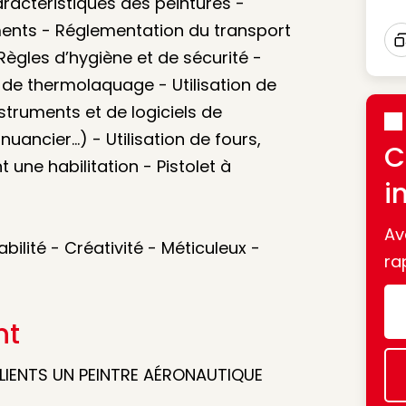
aractéristiques des peintures -
ments - Réglementation du transport
ègles d’hygiène et de sécurité -
I
de thermolaquage - Utilisation de
instruments et de logiciels de
uancier...) - Utilisation de fours,
C
t une habilitation - Pistolet à
i
Av
bilité - Créativité - Méticuleux -
ra
nt
CLIENTS UN PEINTRE AÉRONAUTIQUE