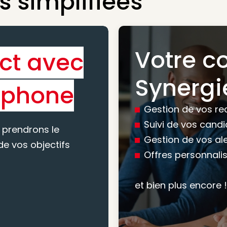
 simplifiées
Votre c
ct avec
Bénéfic
Synergi
éphone
experti
Gestion de vos re
conseil
Suivi de vos cand
 prendrons le
Gestion de vos al
e vos objectifs
Offres personnali
Nous vous accomp
votre recherche, en
et bien plus encore !
mesure pour maxim
atteindre vos objec