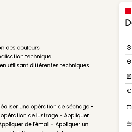
D
on des couleurs
Ico
nalisation technique
en utilisant différentes techniques
Ico
Ic
Ico
 Réaliser une opération de séchage -
Ico
e opération de lustrage - Appliquer
ppliquer de l'émail - Appliquer un
Ico