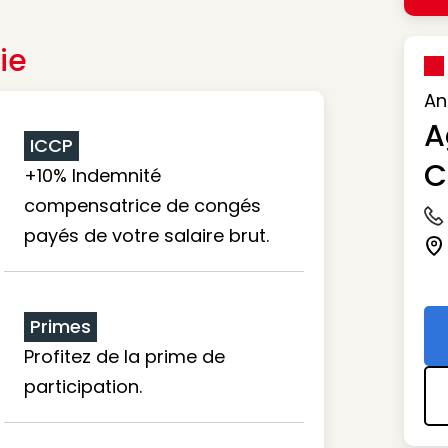
ie
An
A
ICCP
C
+10% Indemnité
compensatrice de congés
Ic
payés de votre salaire brut.
Ic
Primes
Profitez de la prime de
participation.