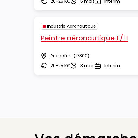
20-25 K€
5 mois
Interim
Salaire
Durée
Type
Industrie Aéronautique
Peintre aéronautique F/H
Rochefort
(17300)
Lieu
20-25 K€
3 mois
Interim
Salaire
Durée
Type