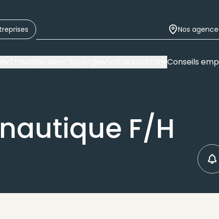
treprises
Nos agence
i
Travailler avec Synergie
Votre contrat
Conseils emp
onautique F/H
C