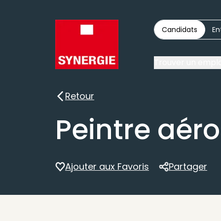
Candidats
En
Trouver un emplo
Retour
Retour
Peintre aér
Ajouter aux Favoris
Partager
Partager