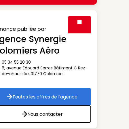
nonce publiée par
gence Synergie
Visuel générique des agen
olomiers Aéro
05 34 55 20 30
ône téléphone
6, avenue Edouard Serres Bâtiment C Rez-
ône adresse
de-chaussée
,
31770
Colomiers
Toutes les offres de l'agence
Toutes les offres de l'agence
Nous contacter
Nous contacter