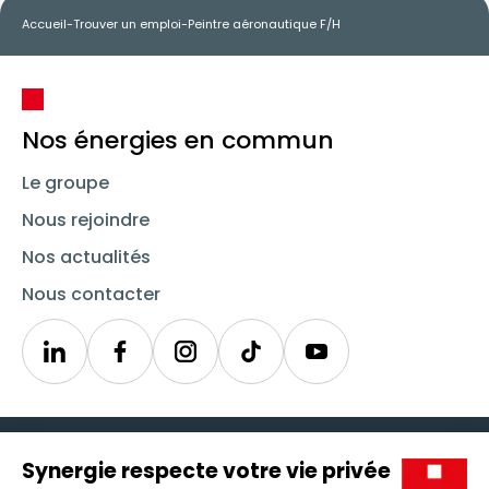
Accueil
-
Trouver un emploi
-
Peintre aéronautique F/H
Nos énergies en commun
Le groupe
Nous rejoindre
Nos actualités
Nous contacter
Linkedin
Synergie
Instagram
TikTok
Youtube
Trouver un emploi
Icône d'illustration
Candidats