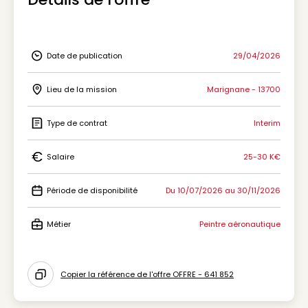
Date de publication
29/04/2026
Icon Date de publication
Lieu de la mission
Marignane - 13700
Icon Lieu de la mission
Type de contrat
Interim
Icon Type de contrat
Salaire
25-30 K€
Icon Salaire
Période de disponibilité
Du 10/07/2026 au 30/11/2026
Icon Période de disponibilité
Métier
Peintre aéronautique
Icon Métier
Copier la référence de l'offre OFFRE - 641 852
Icon copy to clipboard