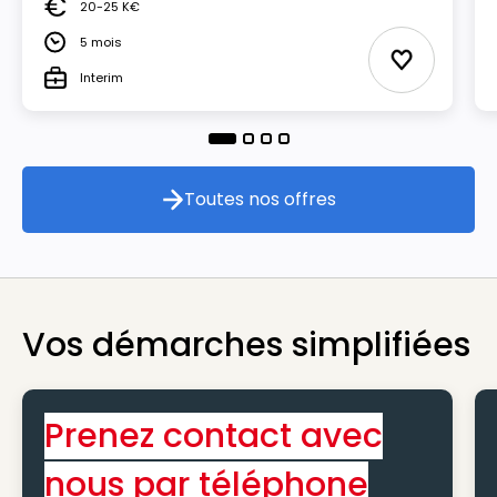
20-25 K€
Salaire
5 mois
Durée
Ajouter aux
Interim
Type
Toutes nos offres
Toutes nos offres
Vos démarches simplifiées
Prenez contact avec
nous par téléphone